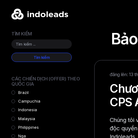
Bảo
TÌM KIẾM
đăng lên: 13 t
CÁC CHIẾN DỊCH (OFFER) THEO
QUỐC GIA
Chươn
Brazil
CPS A
Campuchia
Indonesia
Malaysia
Chúng tôi 
độc quyền 
Philippines
Indoleads.
Nga