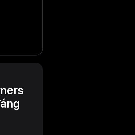
rners
đáng