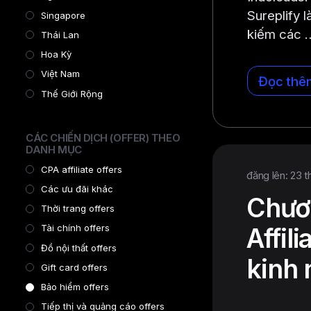
Sureplify 
Singapore
kiếm các 
Thái Lan
Hoa Kỳ
Việt Nam
Đọc thê
Thế Giới Rộng
CÁC CHIẾN DỊCH (OFFER) THEO
DANH MỤC
CPA affiliate offers
đăng lên: 23 t
Các ưu đãi khác
Chươn
Thời trang offers
Tài chính offers
Affil
Đồ nội thất offers
kinh 
Gift card offers
Bảo hiểm offers
Tiếp thị và quảng cáo offers