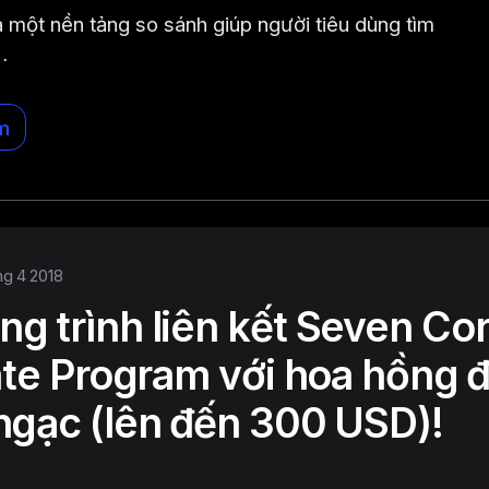
là một nền tảng so sánh giúp người tiêu dùng tìm
…
m
hg 4 2018
g trình liên kết Seven Co
iate Program với hoa hồng 
ngạc (lên đến 300 USD)!