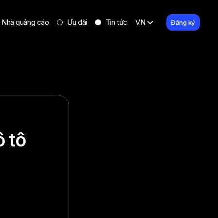
Nhà quảng cáo
Ưu đãi
Tin tức
VN
Đăng ký
ô tô