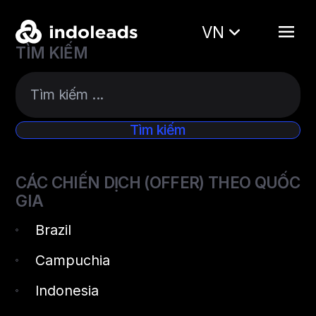
VN
TÌM KIẾM
CÁC CHIẾN DỊCH (OFFER) THEO QUỐC
GIA
Brazil
Campuchia
Indonesia