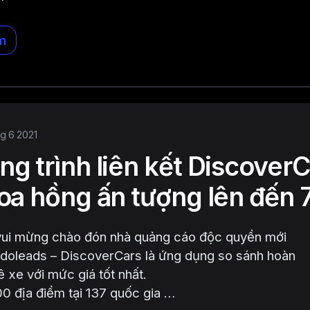
m
hg 6 2021
g trình liên kết Discover
oa hồng ấn tượng lên đến
i vui mừng chào đón nhà quảng cáo độc quyền mới
ndoleads – DiscoverCars là ứng dụng so sánh hoàn
ê xe với mức giá tốt nhất.
0 địa điểm tại 137 quốc gia …