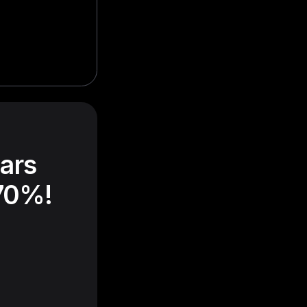
Cars
 70%!