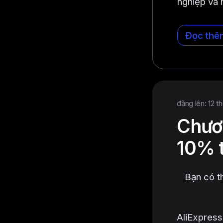
nghiệp và 
Đọc thê
đăng lên: 12 t
Chươn
10% t
Bạn có t
AliExpress