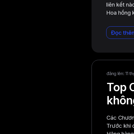
liên kết nà
Hoa hồng k
Đọc thê
đăng lên: 11 t
Top C
không
Các Chương
Trước khi 
Hãng hàng k