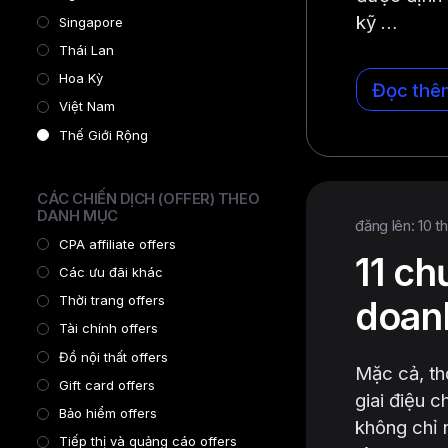
kỹ …
Singapore
Thái Lan
Hoa Kỳ
Đọc thê
Việt Nam
Thế Giới Rộng
CÁC CHIẾN DỊCH (OFFER) THEO
DANH MỤC
đăng lên: 10 t
CPA affiliate offers
11 ch
Các ưu đãi khác
Thời trang offers
doan
Tài chính offers
Đồ nội thất offers
Mặc cả, th
Gift card offers
giai điệu 
Bảo hiểm offers
không chỉ 
Tiếp thị và quảng cáo offers