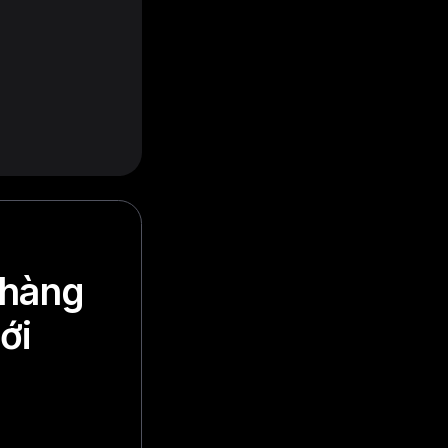
 hàng
ới