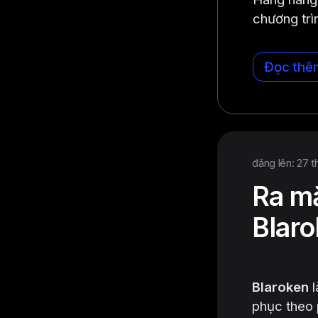
chương trì
Đọc thê
đăng lên: 27 t
Ra mắ
Blaro
Blaroken
l
phục theo 