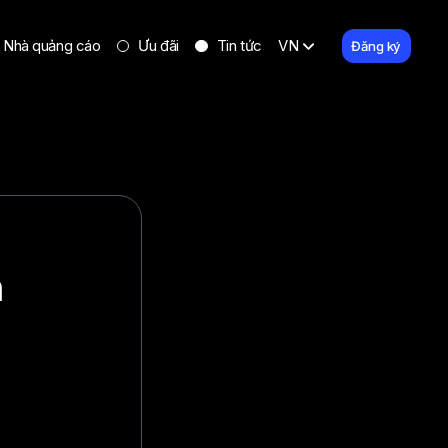
Nhà quảng cáo
Ưu đãi
Tin tức
VN
Đăng ký
n