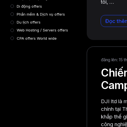
tôi,
…
Di động offers
Phần mềm & Dịch vụ offers
Đọc thê
Du lịch offers
Web Hosting / Servers offers
CPA offers World wide
đăng lên: 15 t
Chiến
Camp
DJI ltd là
chính tại 
khắp thế g
công nghi