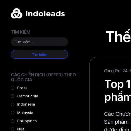
Thế
TÌM KIẾM
đăng lên: 24 
CÁC CHIẾN DỊCH (OFFER) THEO
QUỐC GIA
Top 1
Brazil
phẩm 
Campuchia
Indonesia
Malaysia
Các Chương
Sản phẩm K
Philippines
được định 
Nga