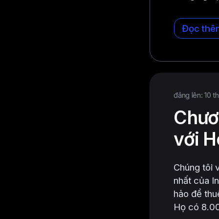
Đọc thê
đăng lên: 10 t
Chươn
với H
​​Chúng tô
nhất của I
hảo để thu
Họ có 8.00