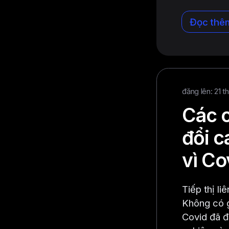
Đọc thê
đăng lên: 21 t
Các c
đổi c
vì Co
Tiếp thị l
Không có g
Covid đã đ