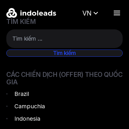
VN
TÌM KIẾM
CÁC CHIẾN DỊCH (OFFER) THEO QUỐC
GIA
Brazil
Campuchia
Indonesia