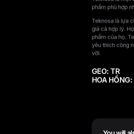
phẩm phù hợp nhấ
Teknosa là lựa 
giá cả hợp lý. H
phẩm của họ. Te
yêu thích công 
vời.
GEO: TR
HOA HỒNG:
You will a