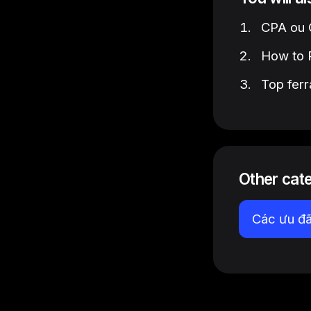
CPA ou C
How to P
Top ferr
Other cat
Các ưu đã