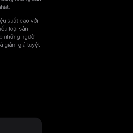
hất.
ệu suất cao với
iều loại sản
o những người
 giảm giá tuyệt