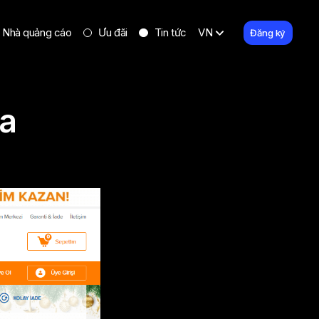
Nhà quảng cáo
Ưu đãi
Tin tức
VN
Đăng ký
sa