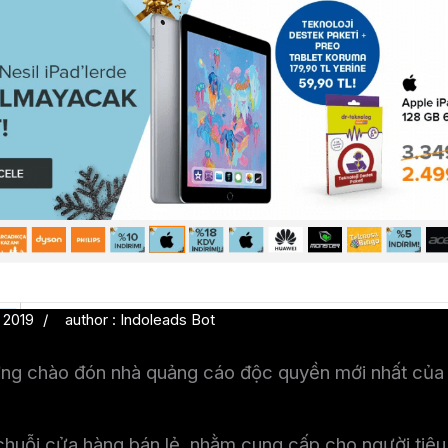
 2019
author : Indoleads Bot
ừng chào đón nhà quảng cáo độc quyền mới nhất của 
chuỗi cửa hàng bán lẻ, nhằm cung cấp cho người tiê