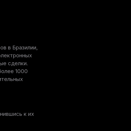
ов в Бразилии,
электронных
ые сделки.
более 1000
ительных
инившись к их