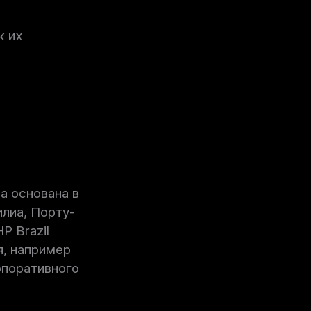
к их
а основана в
илиа, Порту-
P Brazil
я, например
рпоративного