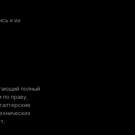
ись к их
агающий полный
 по праву,
хгалтерские
технических
т.