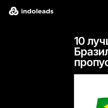
10 лу
Брази
пропу