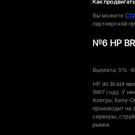
Как продвигать
Вы можете
СТ
партнерской пр
№6 HP BR
Выплата: 5% -
HP do Brazil я
1967 году. У н
Алегри, Белу-О
производит на 
серверы, струй
рынка.