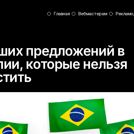
Главная
Вебмастерам
Рекламо
чших предложений в
лии, которые нельзя
стить