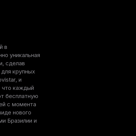
й в
нно уникальная
и, сделав
 для крупных
istar, и
, что каждый
ют бесплатную
ней с момента
виде нового
ми Бразилии и