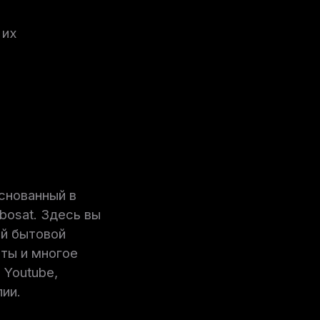
 их
снованный в
bosat. Здесь вы
й бытовой
оты и многое
 Youtube,
ии.