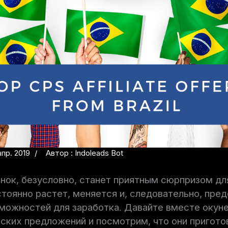
пр. 2019
Автор : Indoleads Bot
нок, безусловно, станет приятным сюрпризом дл
стоянно растет, меняется и, следовательно, пре
можностей для заработка. Давайте вместе окун
ских предложений и посмотрим, что они приготов