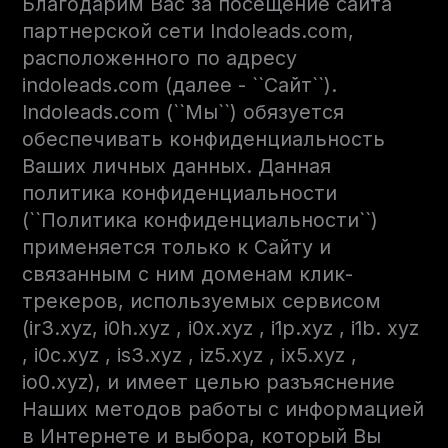
Благодарим Вас за посещение сайта
партнерской сети Indoleads.com,
расположенного по адресу
indoleads.com (далее - ``Сайт``).
Indoleads.com (``Мы``) обязуется
обеспечивать конфиденциальность
Ваших личных данных. Данная
политика конфиденциальности
(``Политика конфиденциальности``)
применяется только к Сайту и
связанным с ним доменам клик-
трекеров, используемых сервисом
(ir3.xyz, i0h.xyz , i0x.xyz , i1p.xyz , i1b. xyz
, i0c.xyz , is3.xyz , iz5.xyz , ix5.xyz ,
io0.xyz), и имеет целью разъяснение
Наших методов работы с информацией
в Интернете и выбора, который Вы