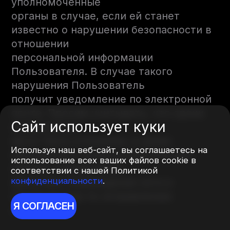
уполномоченные
органы в случае, если ей станет
известно о нарушении безопасности в
отношении
персональной информации
Пользователя. В случае такого
нарушения Пользователь
получит уведомление по электронной
почте. Просим учитывать, что сроки
Сайт использует куки
направления
могут быть отложены, в целях
Используя наш веб-сайт, вы соглашаетесь на
обращения в правоохранительные
использование всех ваших файлов cookie в
органы, определения
соответствии с нашей Политикой
конфиденциальности
.
масштаба повреждения сети и
принятия мер по исправлению
Я СОГЛАСЕН
ситуации.