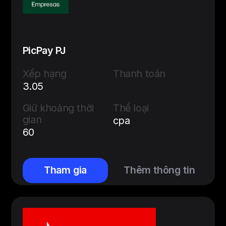
PicPay PJ
Xếp hạng
Thanh toán
3.05
Giữ khoảng thời
Thể loại
gian
cpa
60
Tham gia
Thêm thông tin