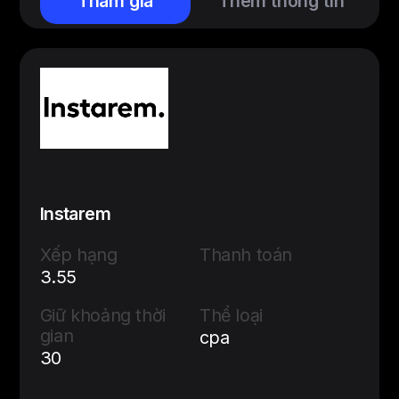
Tham gia
Thêm thông tin
Instarem
Xếp hạng
Thanh toán
3.55
Giữ khoảng thời
Thể loại
gian
cpa
30