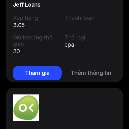
Jeff Loans
Xếp hạng
Thanh toán
3.05
Giữ khoảng thời
Thể loại
gian
cpa
30
Tham gia
Thêm thông tin