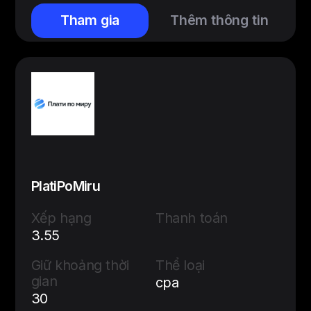
Tham gia
Thêm thông tin
PlatiPoMiru
Xếp hạng
Thanh toán
3.55
Giữ khoảng thời
Thể loại
gian
cpa
30