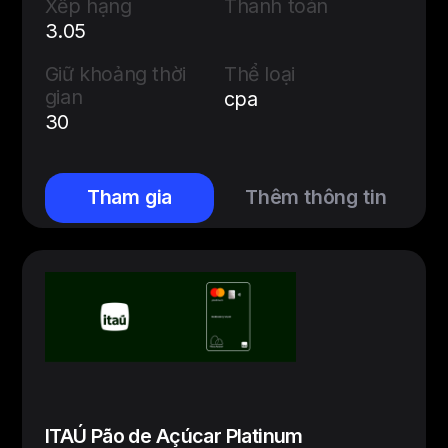
Xếp hạng
Thanh toán
3.05
Giữ khoảng thời
Thể loại
gian
cpa
30
Tham gia
Thêm thông tin
ITAÚ Pão de Açúcar Platinum