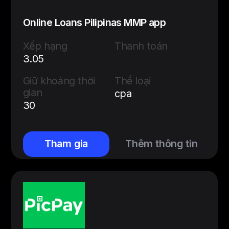
Online Loans Pilipinas MMP app
Xếp hạng
Thanh toán
3.05
Giữ khoảng thời
Thể loại
gian
cpa
30
Tham gia
Thêm thông tin