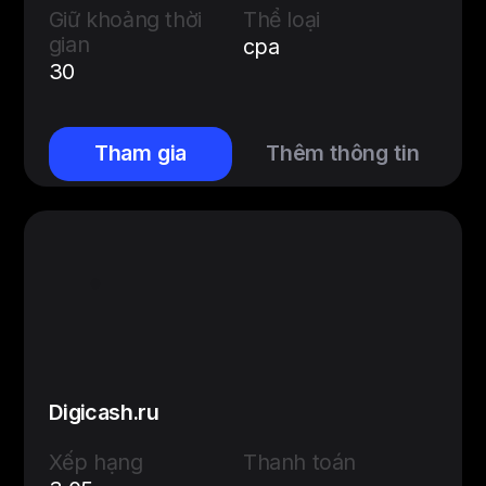
Giữ khoảng thời
Thể loại
gian
cpa
30
Tham gia
Thêm thông tin
Digicash.ru
Xếp hạng
Thanh toán