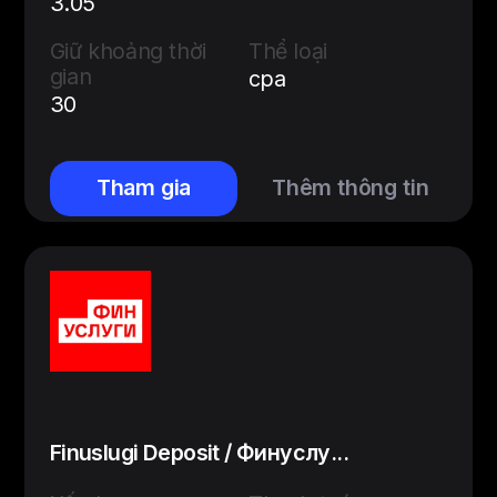
3.05
Giữ khoảng thời
Thể loại
gian
cpa
30
Tham gia
Thêm thông tin
Finuslugi Deposit / Финуслу...