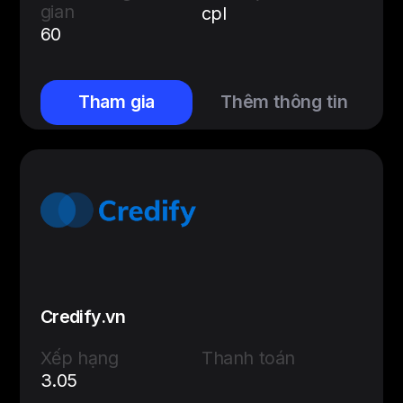
gian
cpl
60
Tham gia
Thêm thông tin
Credify.vn
Xếp hạng
Thanh toán
3.05