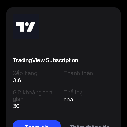
TradingView Subscription
Xếp hạng
Thanh toán
3.6
Giữ khoảng thời
Thể loại
gian
cpa
30