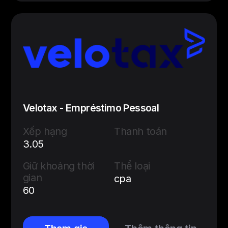
Velotax - Empréstimo Pessoal
Xếp hạng
Thanh toán
3.05
Giữ khoảng thời
Thể loại
gian
cpa
60