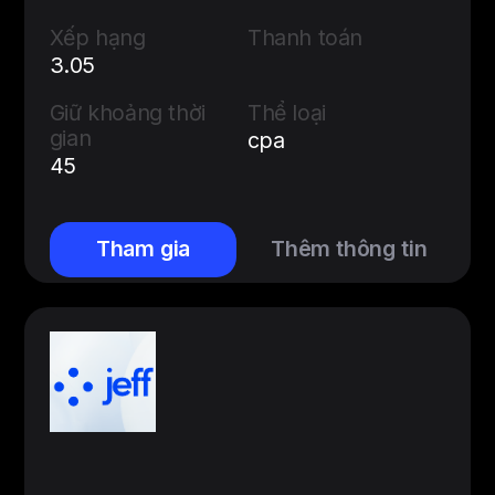
Xếp hạng
Thanh toán
3.05
Giữ khoảng thời
Thể loại
gian
cpa
45
Tham gia
Thêm thông tin