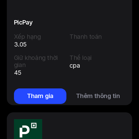
PicPay
Xếp hạng
Thanh toán
3.05
Giữ khoảng thời
Thể loại
gian
cpa
45
Tham gia
Thêm thông tin