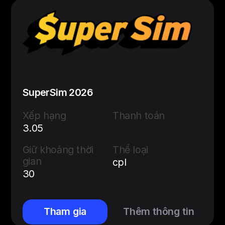
SuperSim 2026
Xếp hạng
Thanh toán
3.05
Giữ khoảng thời
Thể loại
gian
cpl
30
Tham gia
Thêm thông tin