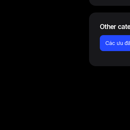
Other cat
Các ưu đã