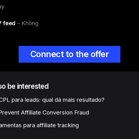
ày
 feed
– Không
Connect to the offer
lso be interested
PL para leads: qual dá mais resultado?
revent Affiliate Conversion Fraud
amentas para affiliate tracking