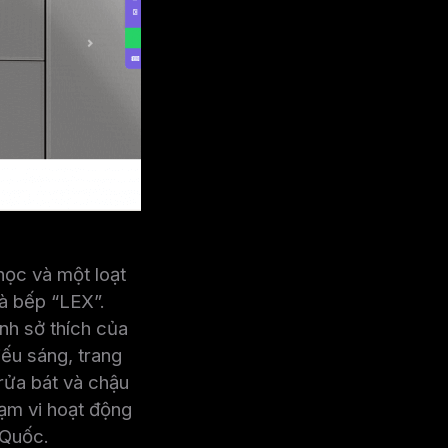
học và một loạt
hà bếp “LEX”.
ành sở thích của
ếu sáng, trang
 rửa bát và chậu
ạm vi hoạt động
 Quốc.