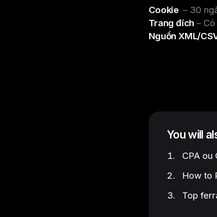
Cookie
– 30 ng
Trang đích
– Có
Nguồn XML/CSV
You will a
CPA ou C
How to P
Top ferr