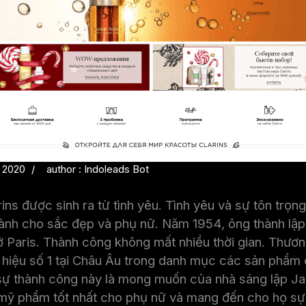
2 2020
author : Indoleads Bot
ins được sinh ra từ tình yêu. Tình yêu và sự tôn trọ
dành cho sắc đẹp và phụ nữ. Năm 1954, ông thành lậ
 ở Paris. Thành công không mất nhiều thời gian. Thươn
g hiệu số 1 tại Châu Âu trong danh mục các sản phẩ
sự thành công này là mong muốn của nhà sáng lập J
a mỹ phẩm tốt nhất cho phụ nữ và mang đến cho họ s