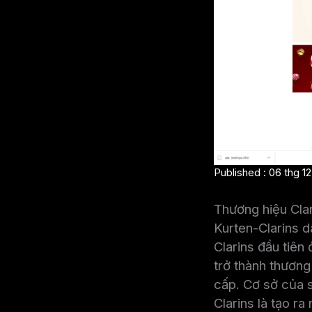
Published : 06 thg 1
Thương hiệu Clar
Kurten-Clarins 
Clarins đầu tiên
trở thành thươn
cấp. Cơ sở của 
Clarins là tạo r