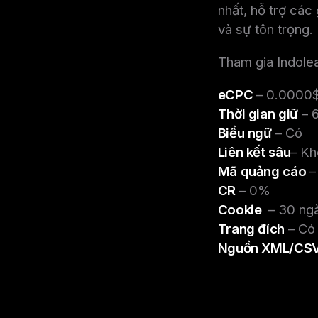
nhất, hỗ trợ các 
và sự tôn trọng.
Tham gia Indolea
eCPC
– 0.0000
Thời gian giữ
– 
Biểu ngữ
– Có
Liên kết sâu
– K
Mã quảng cáo
–
CR
– 0%
Cookie
– 30 ng
Trang đích
– Có
Nguồn XML/CS