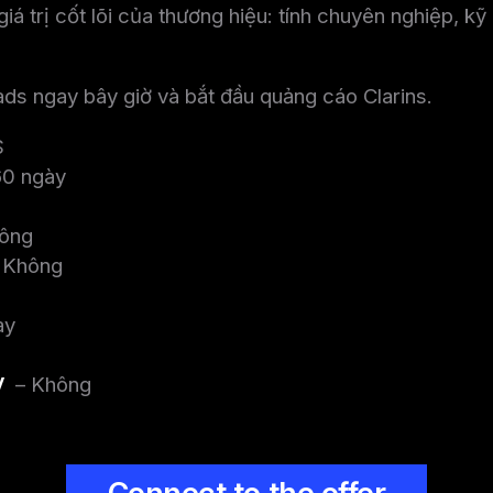
giá trị cốt lõi của thương hiệu: tính chuyên nghiệp, k
ds ngay bây giờ và bắt đầu quảng cáo Clarins.
$
60 ngày
hông
 Không
ày
V
– Không