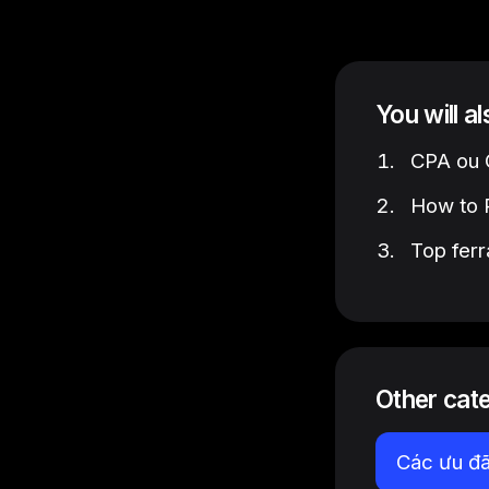
You will a
CPA ou C
How to P
Top ferr
Other cat
Các ưu đã