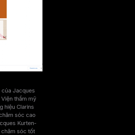
ng của Jacques
p Viện thẩm mỹ
g hiệu Clarins
m chăm sóc cao
acques Kurten-
ự chăm sóc tốt