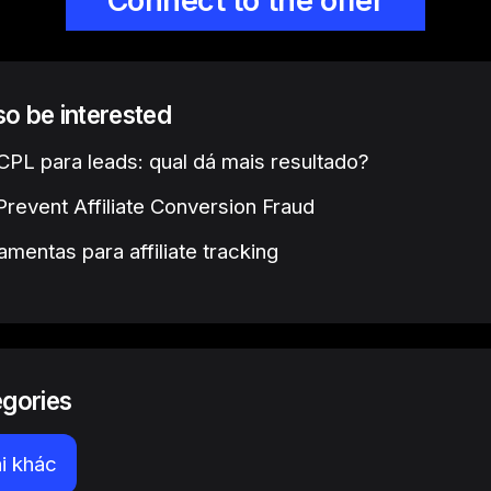
Connect to the offer
lso be interested
PL para leads: qual dá mais resultado?
revent Affiliate Conversion Fraud
amentas para affiliate tracking
egories
i khác