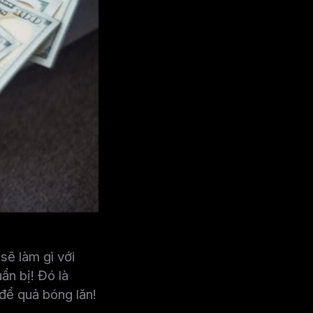
sẽ làm gì với
ẩn bị! Đó là
để quả bóng lăn!