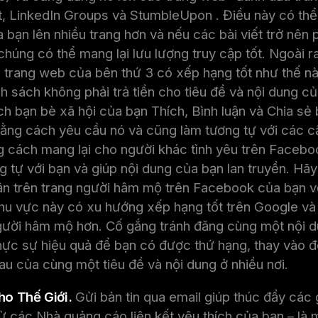
t, LinkedIn Groups và StumbleUpon . Điều này có th
 bạn lên nhiều trang hơn và nếu các bài viết trở nên 
chúng có thể mang lại lưu lượng truy cập tốt. Ngoài r
 trang web của bên thứ 3 có xếp hạng tốt như thế nà
 sách không phải trả tiền cho tiêu đề và nội dung củ
h bạn bè xã hội của bạn Thích, Bình luận và Chia sẻ
ằng cách yêu cầu nó và cũng làm tương tự với các cậ
g cách mang lại cho người khác tình yêu trên Faceboo
g tự với bạn và giúp nội dung của bạn lan truyền. Hã
ận trên trang người hâm mộ trên Facebook của bạn v
khu vực này có xu hướng xếp hạng tốt trên Google và
gười hâm mộ hơn. Cố gắng tránh đăng cùng một nội du
thực sự hiệu quả để bạn có được thứ hạng, thay vào 
au của cùng một tiêu đề và nội dung ở nhiều nơi.
ho Thế Giới.
Gửi bản tin qua email giúp thúc đẩy các 
 các Nhà quảng cáo liên kết yêu thích của bạn – là m