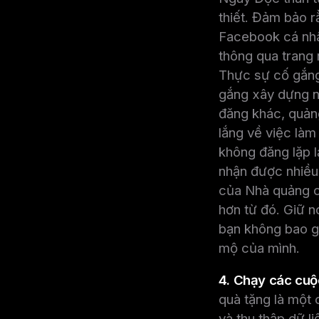
thiết. Đảm bảo r
Facebook cá nhâ
thông qua trang
Thực sự cố gắng
gắng xây dựng n
đăng khác, quản
lắng về việc làm
không đăng lặp l
nhận được nhiều 
của Nhà quảng c
hơn từ đó. Giữ n
bạn không bao gi
mộ của mình.
4. Chạy các cuộ
quà tặng là một 
và thu thập dữ l