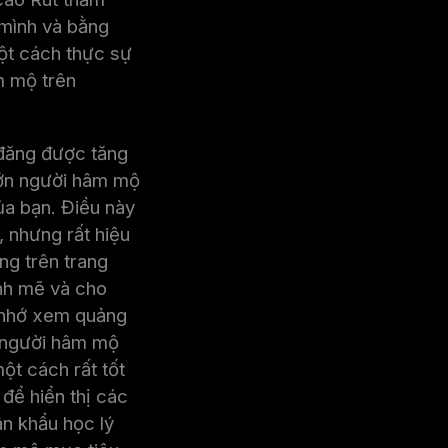
 mình và bằng
ột cách thực sự
m mộ trên
đăng được tăng
lớn người hâm mộ
ủa bạn. Điều này
 nhưng rất hiệu
ng trên trang
nh mẽ và cho
y nhớ xem quảng
 người hâm mộ
t cách rất tốt
để hiển thị các
n khẩu học lý