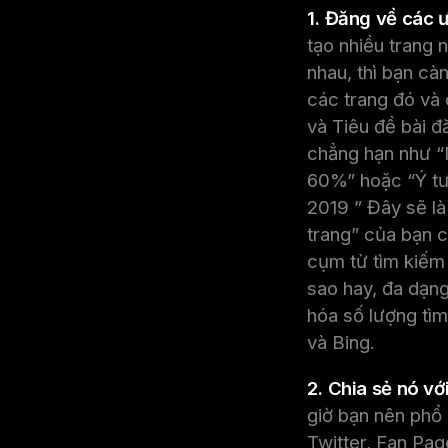
1. Đăng về các ư
tạo nhiều trang 
nhau, thì bạn cà
các trang đó và 
và Tiêu đề bài đ
chẳng hạn như “N
60%” hoặc “Ý tưở
2019 ” Đây sẽ là
trang” của bạn c
cụm từ tìm kiếm 
sao hay, đa dạng
hóa số lượng tìm
và Bing.
2. Chia sẻ nó v
giờ bạn nên phổ 
Twitter, Fan Pag