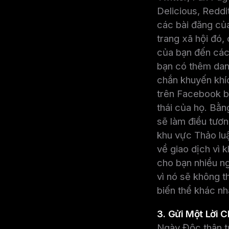
Delicious, Reddi
các bài đăng của
trang xã hội đó, 
của bạn đến các
bạn có thêm danh
chắn khuyến khíc
trên Facebook b
thái của họ. Bằn
sẽ làm điều tươn
khu vực Thảo lu
về giao dịch vì 
cho bạn nhiều n
vì nó sẽ không 
biến thể khác nh
3. Gửi Một Lời C
Ngày Độc thân từ