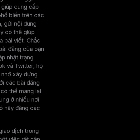
ể giúp cung cấp
phổ biến trên các
a, gửi nội dung
y có thể giúp
a bài viết. Chắc
 bài đăng của bạn
p nhật trạng
k và Twitter, họ
y nhớ xây dựng
ới các bài đăng
 có thể mang lại
ng ở nhiều nơi
đó hãy đăng các
giao dịch trong
ột việc rất cần