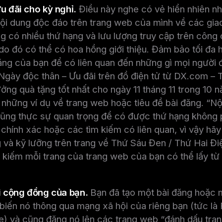
u đãi cho kỳ nghỉ.
Điều này nghe có vẻ hiển nhiên n
nội dung độc đáo trên trang web của mình về các gia
ng có nhiều thứ hạng và lưu lượng truy cập trên công
do đó có thể có hoa hồng giới thiệu. Đảm bảo tối đa 
ăng của bạn để có liên quan đến những gì mọi người 
gày độc thân – Ưu đãi trên đồ điện tử từ DX.com – 
ng quà tặng tốt nhất cho ngày 11 tháng 11 trong 10
 những ví dụ về trang web hoặc tiêu đề bài đăng. “Nộ
ũng thực sự quan trọng để có được thứ hạng không ph
chính xác hoặc các tìm kiếm có liên quan, vì vậy hã
 và kỹ lưỡng trên trang về Thứ Sáu Đen / Thứ Hai Điệ
 kiếm mỗi trang của trang web của bạn có thể lấy t
ới cộng đồng của bạn.
Bạn đã tạo một bài đăng hoặc m
biến nó thông qua mạng xã hội của riêng bạn (tức là
e) và cũng đăng nó lên các trang web “đánh dấu tran