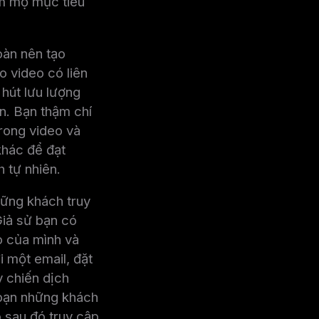
m mộ mục tiêu
oàn nên tạo
o video có liên
hút lưu lượng
n. Bạn thậm chí
trong video và
khác để đạt
 tự nhiên.
hững khách truy
Giả sử bạn có
o của mình và
 một email, đặt
 chiến dịch
bạn những khách
 sau đó truy cập