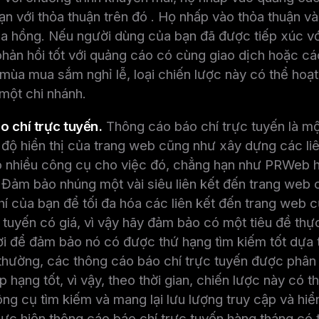
n với thỏa thuận trên đó . Họ nhấp vào thỏa thuận và
a hồng. Nếu người dùng của bạn đã được tiếp xúc với
hản hồi tốt với quảng cáo có cùng giao dịch hoặc cá
 mùa mua sắm nghỉ lễ, loại chiến lược này có thể ho
 một chi nhánh.
o chí trực tuyến.
Thông cáo báo chí trực tuyến là mộ
độ hiển thị của trang web cũng như xây dựng các liê
 nhiều công cụ cho việc đó, chẳng hạn như PRWeb 
Đảm bảo nhúng một vài siêu liên kết đến trang web 
í của bạn để tối đa hóa các liên kết đến trang web 
 tuyến có giá, vì vậy hãy đảm bảo có một tiêu đề thực
ời để đảm bảo nó có được thứ hạng tìm kiếm tốt dựa 
thường, các thông cáo báo chí trực tuyến được phân
 hạng tốt, vì vậy, theo thời gian, chiến lược này có t
ng cụ tìm kiếm và mang lại lưu lượng truy cập và hiển
c hiện thông cáo báo chí trực tuyến hàng tháng có t