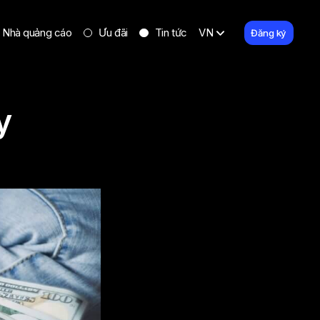
Nhà quảng cáo
Ưu đãi
Tin tức
VN
Đăng ký
y