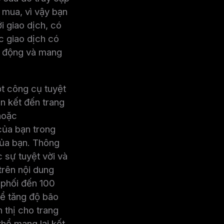
 mua, vì vậy bạn
 giao dịch, có
c giao dịch có
ạt động và mang
t công cụ tuyệt
n kết đến trang
hoặc
của bạn trong
của bạn. Thông
 sự tuyệt vời và
trên nội dung
 phối đến 100
hể tăng độ bão
 thị cho trang
hể mang lại kết