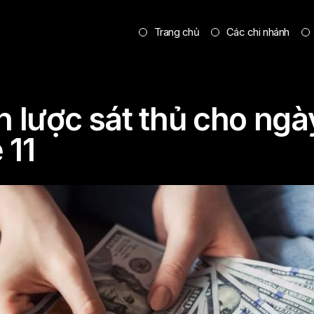
Trang chủ
Các chi nhánh
n lược sát thủ cho ngà
 11