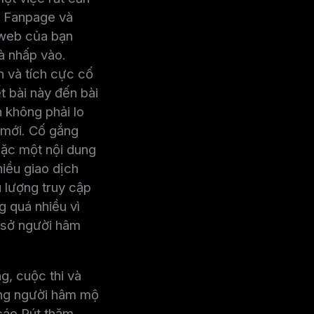
g Fanpage và
 web của bạn
à nhấp vào.
 và tích cực cố
 bài này đến bài
 không phải lo
i mới. Cố gắng
oặc một nội dung
iều giao dịch
 lượng truy cập
g quá nhiều vì
ơ sở người hâm
g, cuộc thi và
dựng người hâm mộ
áo Rút ​​thăm