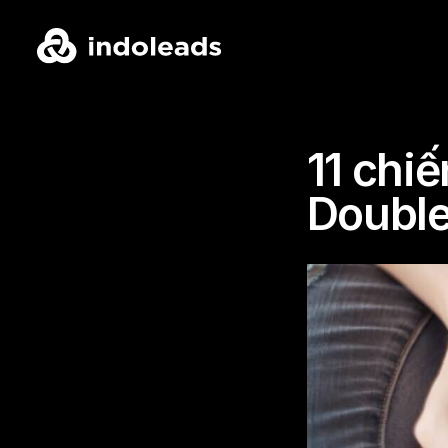
11 chiế
Double