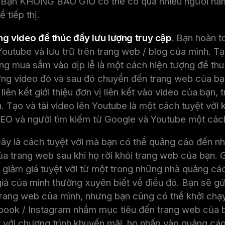
. Bạn KHÔNG BAO GIỜ có thể có quá nhiều người hâ
 tiếp thị.
ung video để thúc đẩy lưu lượng truy cập
. Bạn hoàn t
 Youtube và lưu trữ trên trang web / blog của mình. Tạ
g mua sắm vào dịp lễ là một cách hiện tượng để thu 
ững video đó và sau đó chuyển đến trang web của bạ
iên kết giới thiệu đơn vị liên kết vào video của bạn, 
. Tạo và tải video lên Youtube là một cách tuyệt vời 
EO và người tìm kiếm từ Google và Youtube một cách
ây là cách tuyệt vời mà bạn có thể quảng cáo đến n
a trang web sau khi họ rời khỏi trang web của bạn. 
 giảm giá tuyệt vời từ một trong những nhà quảng cá
ả của mình thường xuyên biết về điều đó. Bạn sẽ gửi
trang web của mình, nhưng bạn cũng có thể khởi chạy
ook / Instagram nhắm mục tiêu đến trang web của 
 với chương trình khuyến mãi, họ nhấp vào quảng cáo