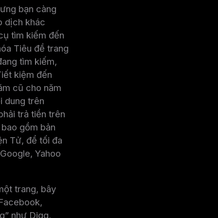
hưng bạn càng
o dịch khác
 cụ tìm kiếm đến
hóa Tiêu đề trang
đang tìm kiếm,
Tiết kiệm đến
 năm cũ cho năm
i dung trên
ải trả tiền trên
y bao gồm bản
n Tử, để tối đa
ừ Google, Yahoo
ột trang, bây
 Facebook,
g” như Digg,