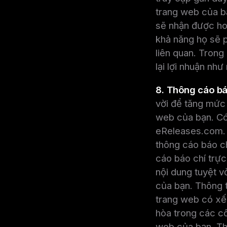
trang web của bạ
sẽ nhận được ho
khả năng họ sẽ p
liên quan. Trong
lại lợi nhuận như
8. Thông cáo bá
vời để tăng mức 
web của bạn. Có
eReleases.com. 
thông cáo báo ch
cáo báo chí trực
nội dung tuyệt v
của bạn. Thông 
trang web có xếp
hòa trong các cô
web của bạn. Thự