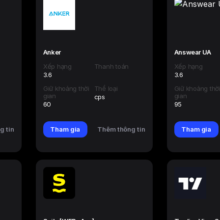
Anker
Answear UA
Xếp hạng
Thanh toán
Xếp hạng
3.6
3.6
Giữ khoảng thời
Thể loại
Giữ khoảng thờ
gian
gian
cps
60
95
g tin
Tham gia
Thêm thông tin
Tham gia