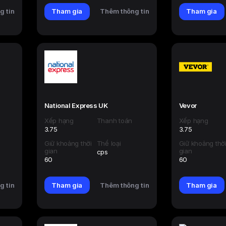
g tin
Tham gia
Thêm thông tin
Tham gia
National Express UK
Vevor
Xếp hạng
Thanh toán
Xếp hạng
3.75
3.75
Giữ khoảng thời
Thể loại
Giữ khoảng thờ
gian
gian
cps
60
60
g tin
Tham gia
Thêm thông tin
Tham gia