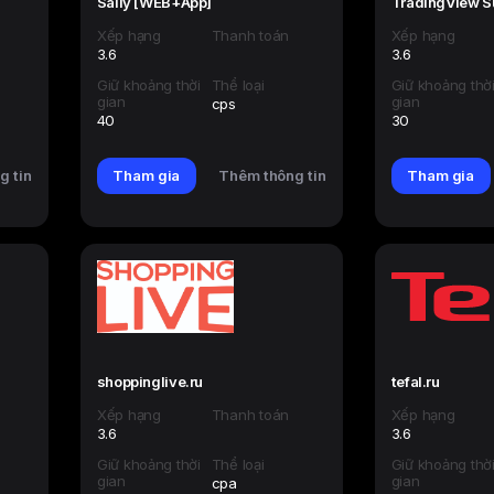
Saily [WEB+App]
TradingView S
Xếp hạng
Thanh toán
Xếp hạng
3.6
3.6
Giữ khoảng thời
Thể loại
Giữ khoảng thờ
gian
gian
cps
40
30
g tin
Tham gia
Thêm thông tin
Tham gia
shoppinglive.ru
tefal.ru
Xếp hạng
Thanh toán
Xếp hạng
3.6
3.6
Giữ khoảng thời
Thể loại
Giữ khoảng thờ
gian
gian
cpa