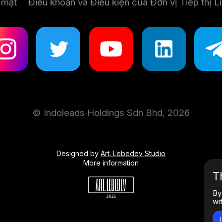
 mật
Điều khoản và Điều kiện của Đơn vị Tiếp thị L
© Indoleads Holdings Sdn Bhd, 2026
Designed by
Art. Lebedev Studio
More information
T
By
wi