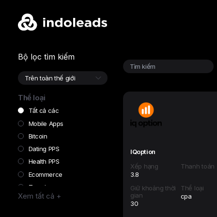
Bộ lọc tìm kiếm
Thể loại
Tất cả các
Mobile Apps
Bitcoin
Dating PPS
IQoption
Health PPS
Xếp hạng
Thanh toán
Ecommerce
3.8
Travel
Giữ khoảng thời
Thể loại
gian
Xem tất cả +
cpa
Finance
30
Forex