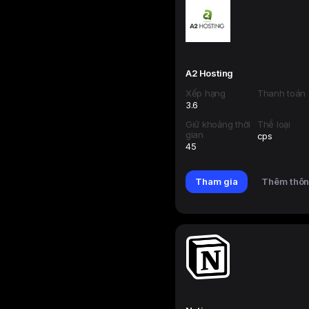
A2 Hosting
Xếp hạng
Thanh toán
3.6
Giữ khoảng thời
Thể loại
gian
cps
45
Tham gia
Thêm thôn