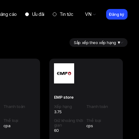
uảng cáo
Ưu đãi
Tin tức
VN
Đăng ký
EMP store
Thanh toán
Xếp hạng
Thanh toán
3.75
i
Thể loại
Giữ khoảng thời
Thể loại
gian
cpa
cps
60