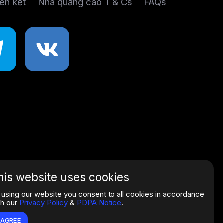
iên kết
Nhà quảng cáo T & Cs
FAQs
his website uses cookies
 using our website you consent to all cookies in accordance
th our
Privacy Policy
&
PDPA Notice
.
I AGREE