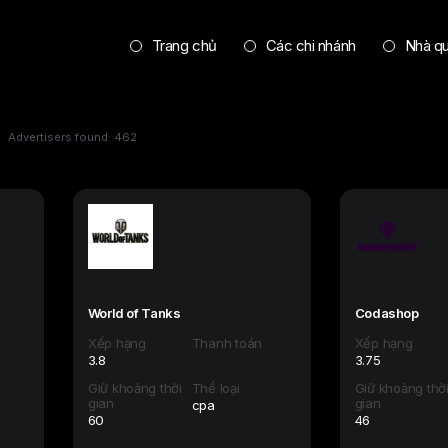
Trang chủ
Các chi nhánh
Nhà q
Advertisers found: 462
World of Tanks
Codashop
Xếp hạng
Thanh toán
Xếp hạng
3.8
3.75
Giữ khoảng thời
Thể loại
Giữ khoảng thờ
gian
gian
cpa
60
46