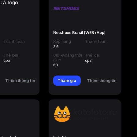
Netshoes Brasil [WEB+App]
Thanh toán
Xếp hạng
Thanh toán
3.6
i
Thể loại
Giữ khoảng thời
Thể loại
gian
cpa
cps
60
Thêm thông tin
Tham gia
Thêm thông tin