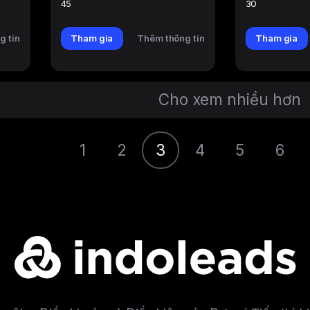
45
30
g tin
Tham gia
Thêm thông tin
Tham gia
Cho xem nhiều hơn
1
2
3
4
5
6