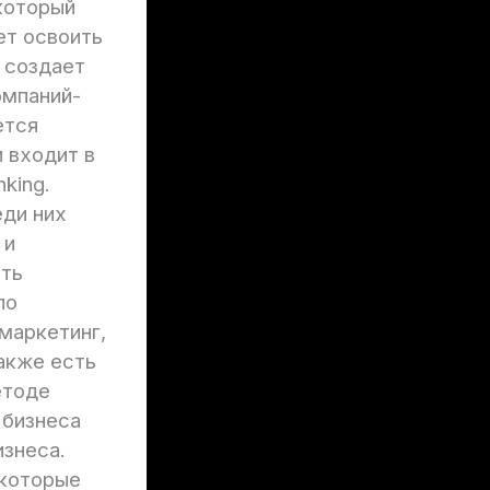
который
ет освоить
n создает
мпаний-
ется
 входит в
king.
еди них
 и
ить
по
 маркетинг,
Также есть
етоде
 бизнеса
изнеса.
 которые