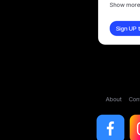
Show mor
Sign UP t
About
Con