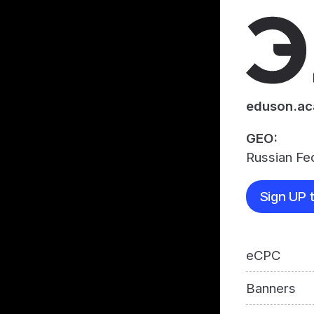
eduson.a
GEO:
Russian Fe
Sign UP t
eCPC
Banners