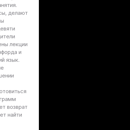
нятия.
сы, делают
сы
девяти
дители
ены лекции
нфорда и
й язык.
ле
шении
готовиться
ограмм
ет возврат
ет найти