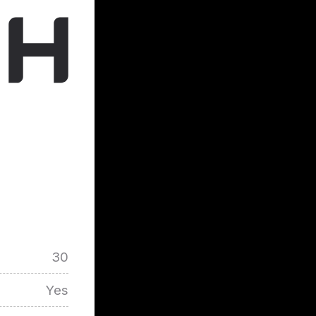
30
Yes