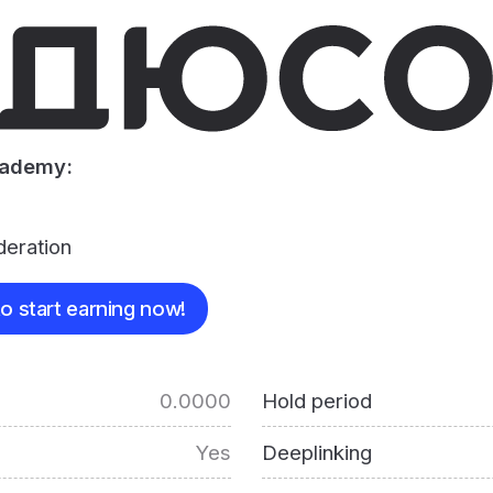
cademy:
deration
o start earning now!
0.0000
Hold period
Yes
Deeplinking