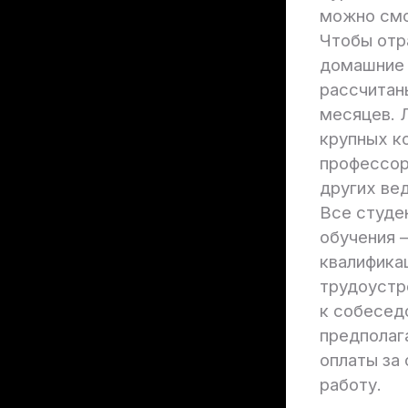
можно смо
Чтобы отр
домашние 
рассчитан
месяцев. 
крупных ко
профессор
других ве
Все студе
обучения 
квалифика
трудоустр
к собесед
предполаг
оплаты за 
работу.