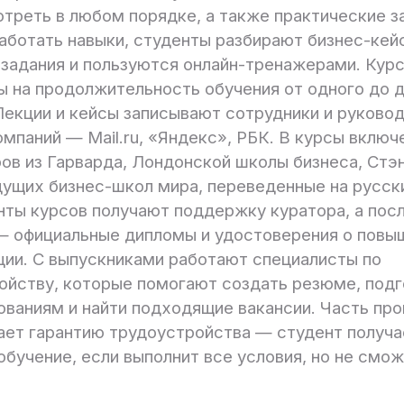
треть в любом порядке, а также практические за
аботать навыки, студенты разбирают бизнес-кей
задания и пользуются онлайн-тренажерами. Кур
ы на продолжительность обучения от одного до 
Лекции и кейсы записывают сотрудники и руково
мпаний — Mail.ru, «Яндекс», РБК. В курсы включ
ов из Гарварда, Лондонской школы бизнеса, Стэ
дущих бизнес-школ мира, переведенные на русски
нты курсов получают поддержку куратора, а пос
— официальные дипломы и удостоверения о повы
ции. С выпускниками работают специалисты по
ойству, которые помогают создать резюме, под
ованиям и найти подходящие вакансии. Часть пр
ает гарантию трудоустройства — студент получа
обучение, если выполнит все условия, но не смож