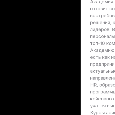
Академия 
готовит с
востребов
решения, 
лидеров. 
персональ
топ-10 ком
Академию 
есть как н
предприни
актуальны
направлени
HR, образо
программы
кейсового
учатся вы
Курсы аси