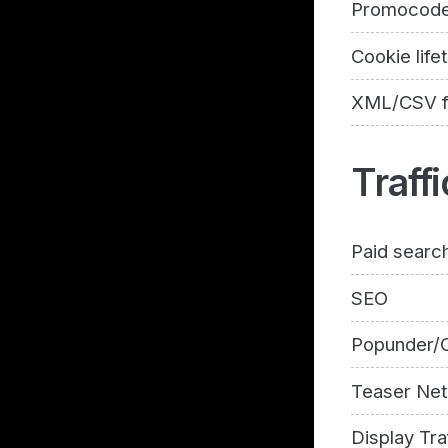
Promocod
Cookie life
XML/CSV 
Traffi
Paid searc
SEO
Popunder/C
Teaser Ne
Display Tra