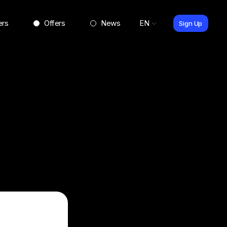
ers
Offers
News
EN
Sign Up