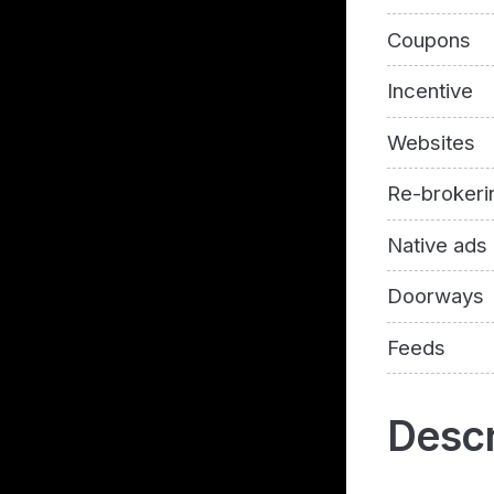
Coupons
Incentive
Websites
Re-brokeri
Native ads
Doorways
Feeds
Descr