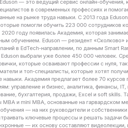
Eduson — это ведущий сервис онлайн-обучения, 
пециалистов в современных профессиях и помога
анные на рынке труда навыки. С 2013 года Eduso
которые помогли обучить 223 000 сотрудников ко
В 2020 году появилась Академия, которая занима
ным обучением. Eduson — резидент «Сколково» и
паний в EdTech-направлении, по данным Smart Ran
Eduson выбрали уже более 450 000 человек. Ср
овички, которые осваивают профессии с нуля, так
матели и топ-специалисты, которые хотят получ
е навыки. Академия предлагает более 70 курсов 
ям: управление и бизнес, аналитика, финансы, IT,
вание, бухгалтерия, продажи, Excel и soft skills. 
 MBA и mini MBA, основанные на гарвардском м
 обучения — на них руководители и собственники
страивать ключевые процессы и решать задачи б
нхронные — их основу составляют видеолекции,