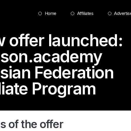
Home
Affiliates
Advertis
 offer launched:
son.academy
sian Federation
iliate Program
s of the offer