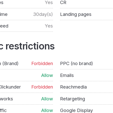
es
Yes
CR
time
30day(s)
Landing pages
feed
Yes
c restrictions
h (Brand)
Forbidden
PPC (no brand)
Allow
Emails
lickunder
Forbidden
Reachmedia
tworks
Allow
Retargeting
ffic
Allow
Google Display