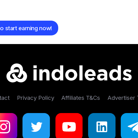
e
o start earning now!
tact
Privacy Policy
Affiliates T&Cs
Advertiser