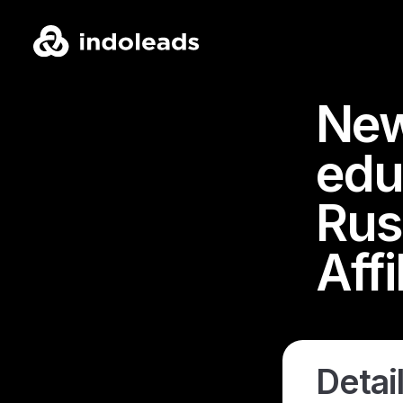
New
edu
Rus
Aff
Detail