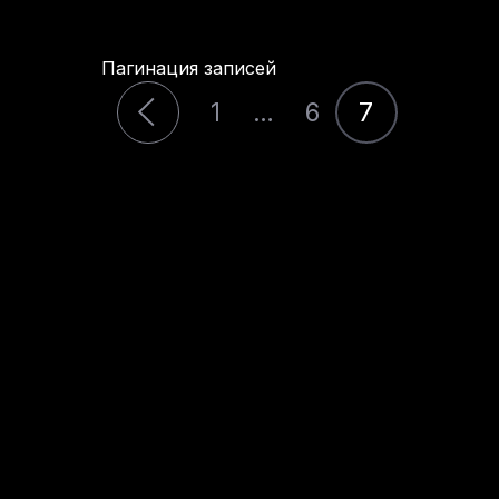
Пагинация записей
1
…
6
7