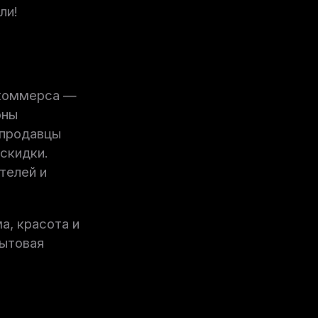
ли!
-коммерса —
оны
 продавцы
скидки.
телей и
а, красота и
бытовая