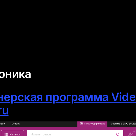
оника
тнерская программа Vide
ru