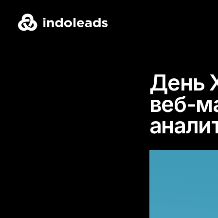
День 
веб-м
анали