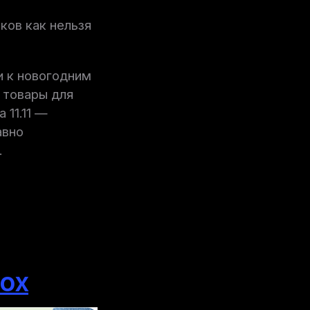
ков как нельзя
и к новогодним
 товары для
 11.11 —
авно
.
box