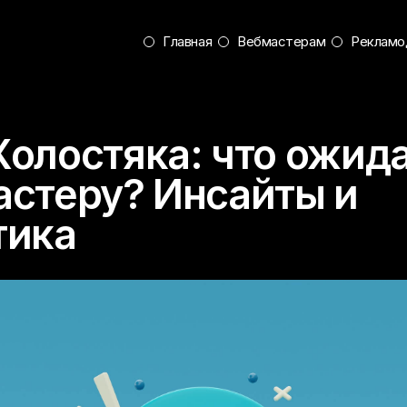
Главная
Вебмастерам
Рекламо
Холостяка: что ожид
астеру? Инсайты и
тика