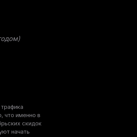
годом)
 трафика
, что именно в
брьских скидок
уют начать