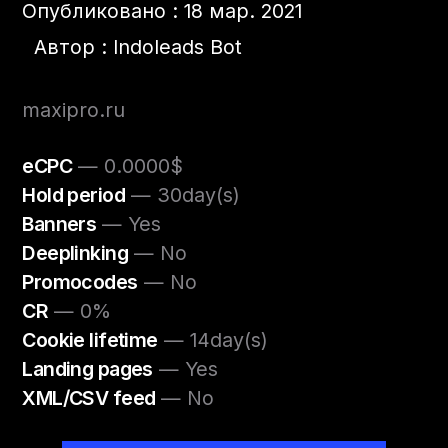
Опубликовано : 18 мар. 2021
Автор : Indoleads Bot
maxipro.ru
eCPC
— 0.0000$
Hold period
— 30day(s)
Banners
— Yes
Deeplinking
— No
Promocodes
— No
CR
— 0%
Cookie lifetime
— 14day(s)
Landing pages
— Yes
XML/CSV feed
— No