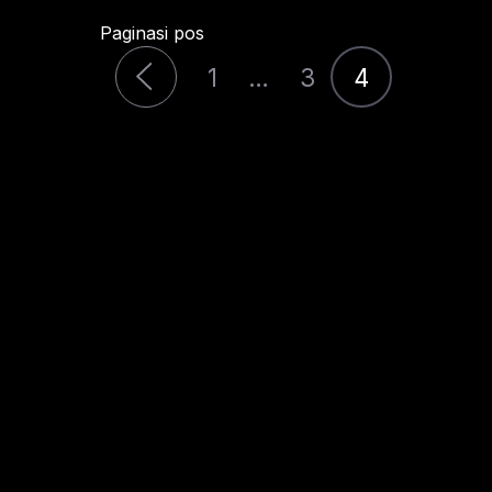
Paginasi pos
1
…
3
4