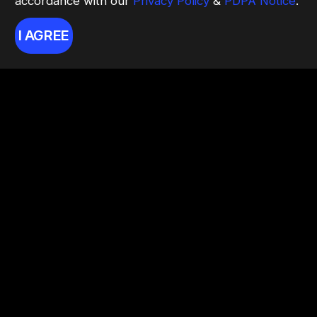
accordance with our
Privacy Policy
&
PDPA Notice
.
I AGREE