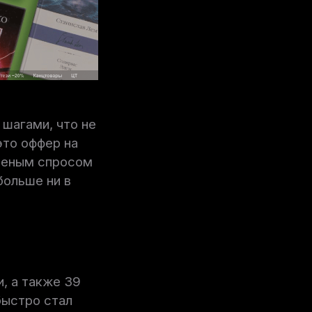
шагами, что не
это оффер на
ешеным спросом
больше ни в
, а также 39
быстро стал