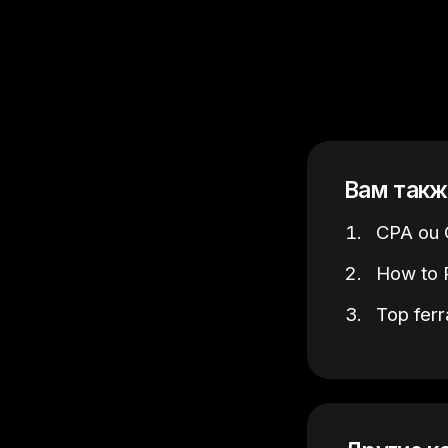
Вам такж
CPA ou C
How to P
Top ferr