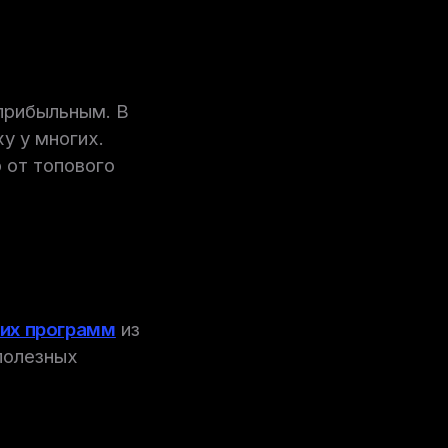
прибыльным. В
ху у многих.
 от топового
ких программ
из
полезных