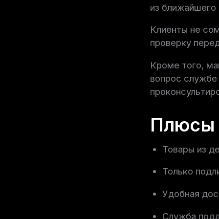
из ближайшего 
Клиенты не сом
проверку перед
Кроме того, ма
вопрос службе 
проконсультиро
Плюсы 
Товары из д
Только подл
Удобная дос
Служба подд