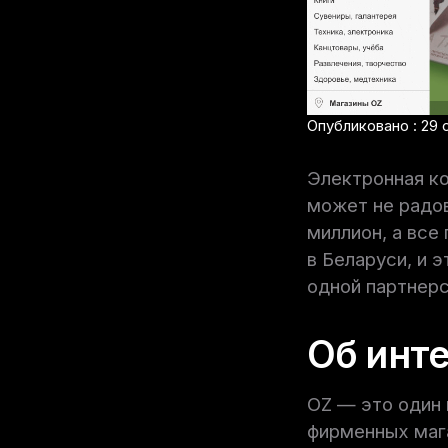
Опубликовано : 29 
Электронная к
может не радо
миллион, а все
в Беларуси, и 
одной партнерс
Об инт
OZ — это один 
фирменных мага