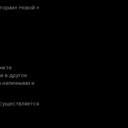
тории» Новой »
ункте
и в другое
а наличными и
осуществляется