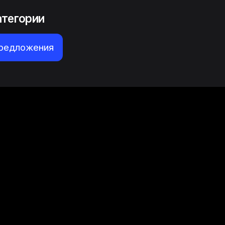
атегории
предложения