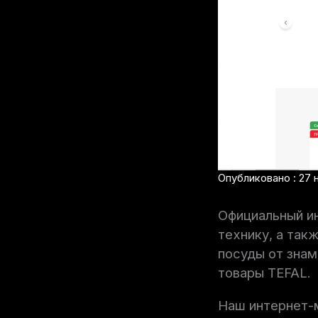
Опубликовано : 27 
Официальный и
технику, а так
посуды от зна
товары TEFAL.
Наш интернет-м