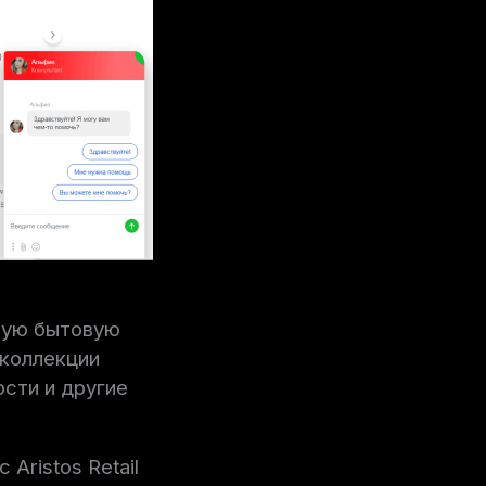
ную бытовую
 коллекции
сти и другие
Aristos Retail