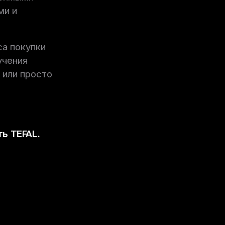
ми и
са покупки
учения
 или просто
ть TEFAL.