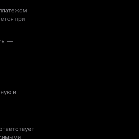
 платежом
ется при
аты —
рную и
ответствует
исимыми