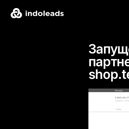
Запущ
партн
shop.t