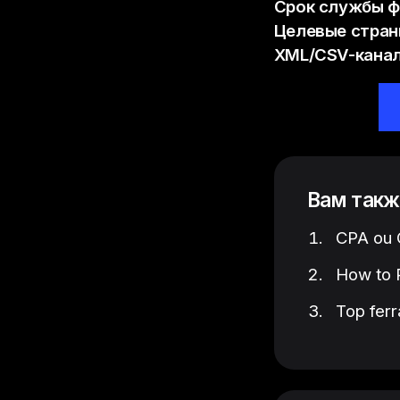
Срок службы ф
Целевые стра
XML/CSV-канал
Вам такж
CPA ou C
How to P
Top ferr