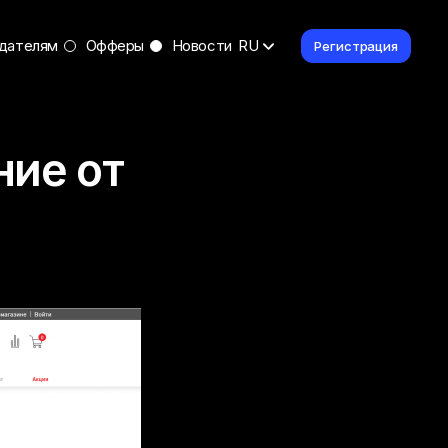
дателям
Офферы
Новости
RU
Регистрация
ние от