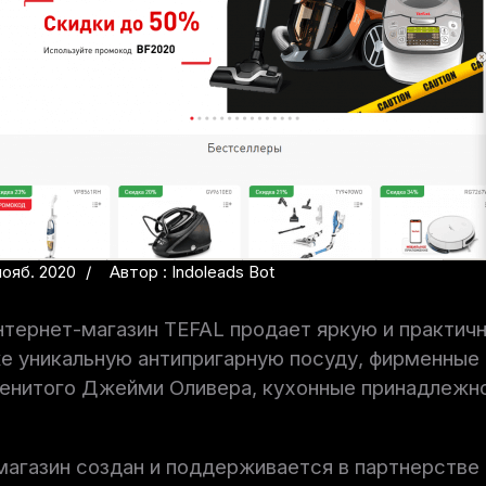
нояб. 2020
Автор : Indoleads Bot
нтернет-магазин TEFAL продает яркую и практич
же уникальную антипригарную посуду, фирменные
менитого Джейми Оливера, кухонные принадлежно
агазин создан и поддерживается в партнерстве с 