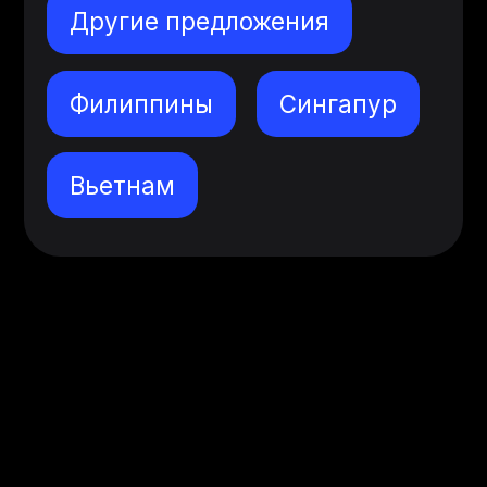
Другие предложения
Филиппины
Сингапур
Вьетнам