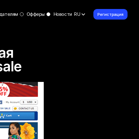
дателям
Офферы
Новости
RU
Регистрация
ая
ale