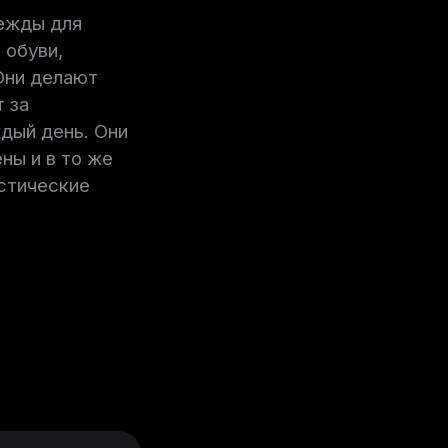
дежды для
 обуви,
Они делают
 за
дый день. Они
ны и в то же
стические