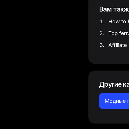
Вам такж
How to P
Top ferr
Affiliat
Другие к
Модные 