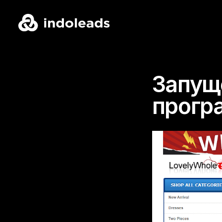
Запущ
програ