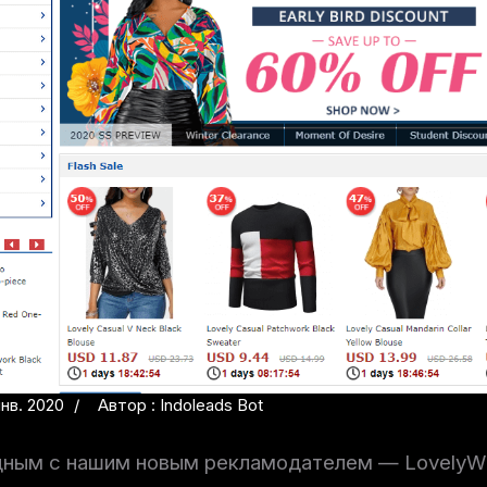
нв. 2020
Автор : Indoleads Bot
дным с нашим новым рекламодателем — LovelyWh