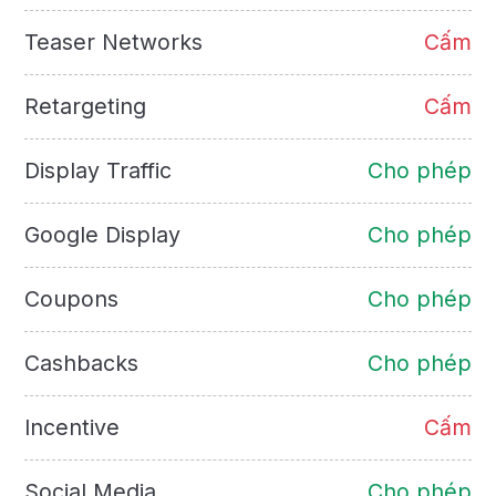
Teaser Networks
Cấm
Retargeting
Cấm
Display Traffic
Cho phép
Google Display
Cho phép
Coupons
Cho phép
Cashbacks
Cho phép
Incentive
Cấm
Social Media
Cho phép