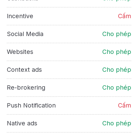
Incentive
Cấm
Social Media
Cho phép
Websites
Cho phép
Context ads
Cho phép
Re-brokering
Cho phép
Push Notification
Cấm
Native ads
Cho phép