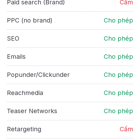
Paid search (Brand)
Cấm
PPC (no brand)
Cho phép
SEO
Cho phép
Emails
Cho phép
Popunder/Clickunder
Cho phép
Reachmedia
Cho phép
Teaser Networks
Cho phép
Retargeting
Cấm