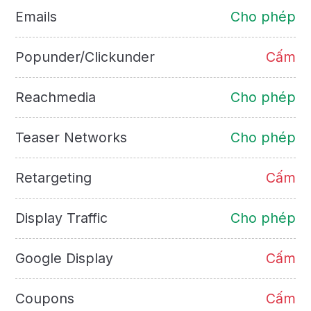
Emails
Cho phép
Popunder/Clickunder
Cấm
Reachmedia
Cho phép
Teaser Networks
Cho phép
Retargeting
Cấm
Display Traffic
Cho phép
Google Display
Cấm
Coupons
Cấm