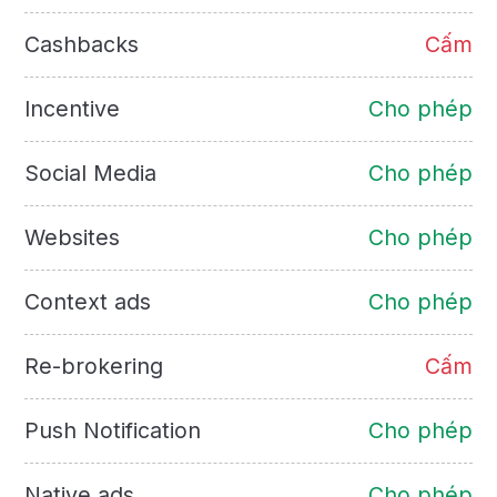
Cashbacks
Cấm
Incentive
Cho phép
Social Media
Cho phép
Websites
Cho phép
Context ads
Cho phép
Re-brokering
Cấm
Push Notification
Cho phép
Native ads
Cho phép