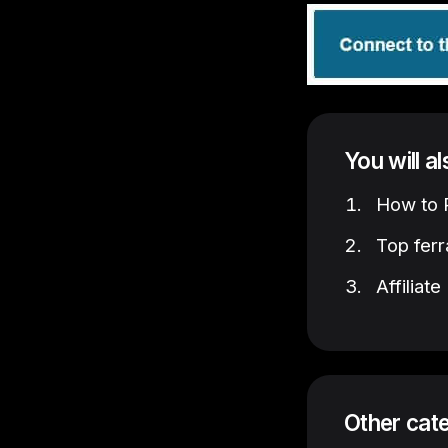
You will a
How to P
Top ferr
Affiliat
Other cat