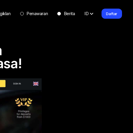
giklan
Penawaran
Berita
ID
Daftar
m
asa!