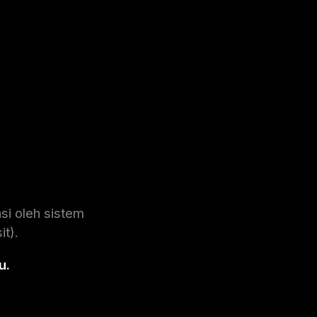
si oleh sistem
t).
u.