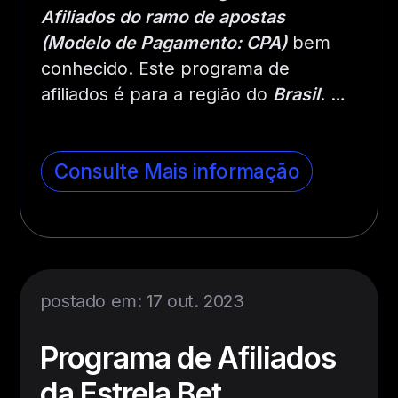
Afiliados do ramo de apostas
(Modelo de Pagamento: CPA)
bem
conhecido. Este programa de
afiliados é para a região do
Brasil
.
…
Consulte Mais informação
postado em: 17 out. 2023
Programa de Afiliados
da Estrela Bet