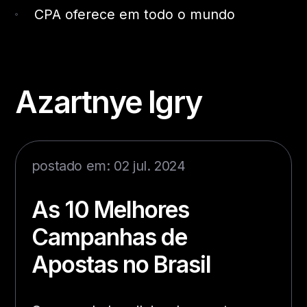
CPA oferece em todo o mundo
Azartnye Igry
postado em: 02 jul. 2024
As 10 Melhores
Campanhas de
Apostas no Brasil