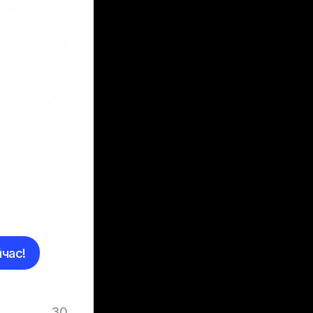
час!
30