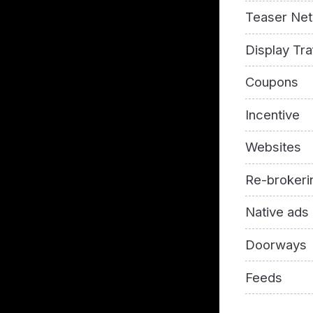
Teaser Ne
Display Tra
Coupons
Incentive
Websites
Re-brokeri
Native ads
Doorways
Feeds