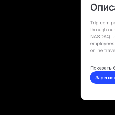
Опис
Trip.com pr
through our
NASDAQ li
employees 
online trav
Показать 
Зарегис