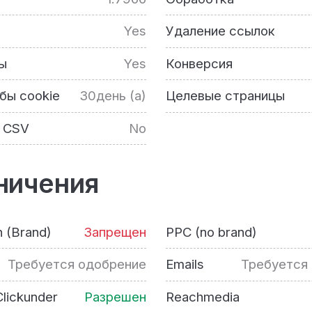
Yes
Удаление ссылок
ы
Yes
Конверсия
бы cookie
30день (а)
Целевые страницы
 CSV
No
ничения
h (Brand)
Запрещен
PPC (no brand)
Требуется одобрение
Emails
Требуется
lickunder
Разрешен
Reachmedia