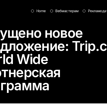
Home
Вебмастерам
Рекламода
ущено новое
едложение:
Trip.
ld Wide
тнерская
ограмма