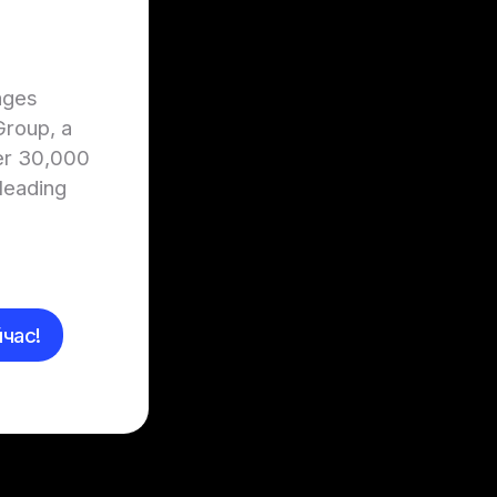
ages
Group, a
er 30,000
leading
час!