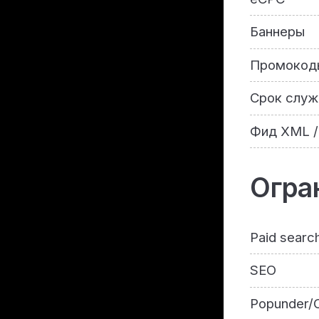
Баннеры
Промокод
Срок служ
Фид XML /
Огра
Paid searc
SEO
Popunder/C