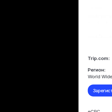
Trip.com:
Регион:
World Wid
Зарегис
eCPC