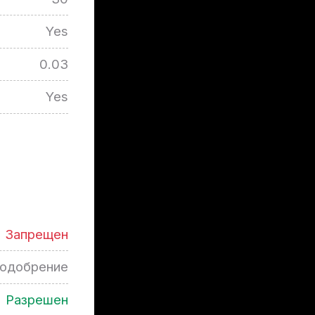
Yes
0.03
Yes
Запрещен
 одобрение
Разрешен