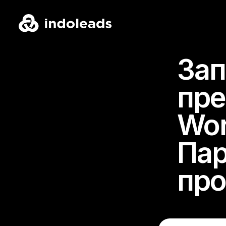
Зап
пр
Wor
Пар
пр