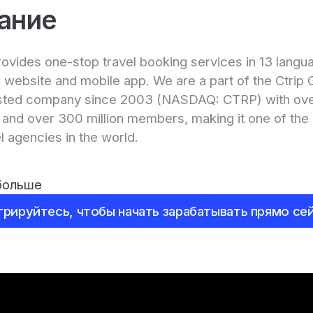
ание
ovides one-stop travel booking services in 13 langu
 website and mobile app. We are a part of the Ctrip 
sted company since 2003 (NASDAQ: CTRP) with ov
and over 300 million members, making it one of the 
el agencies in the world.
больше
трируйтесь, чтобы начать зарабатывать прямо сей