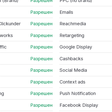
h (Brand)
Разрешен
PPC (no brand)
Разрешен
Emails
lickunder
Разрешен
Reachmedia
tworks
Разрешен
Retargeting
ffic
Разрешен
Google Display
Разрешен
Cashbacks
Разрешен
Social Media
Разрешен
Context ads
ng
Разрешен
Push Notification
Разрешен
Facebook Display