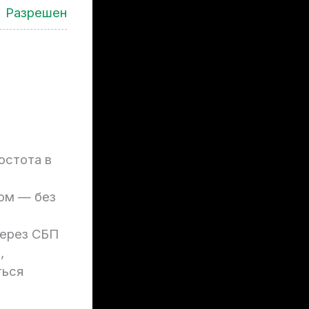
Разрешен
остота в
жом — без
через СБП
,
ться