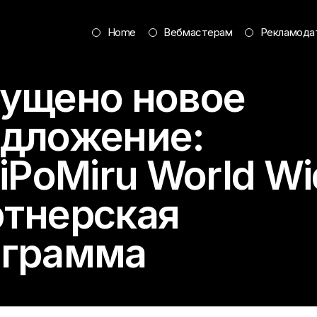
Home
Вебмастерам
Рекламода
ущено новое
дложение:
tiPoMiru
World Wi
тнерская
ограмма