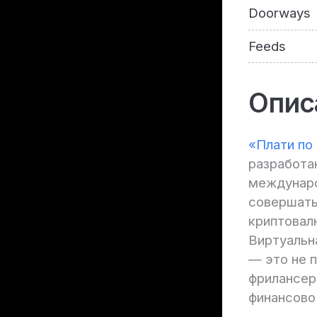
Doorways
Feeds
Опис
«Плати по
разработан
междунаро
совершать
криптовал
Виртуальн
— это не 
фрилансеро
финансово