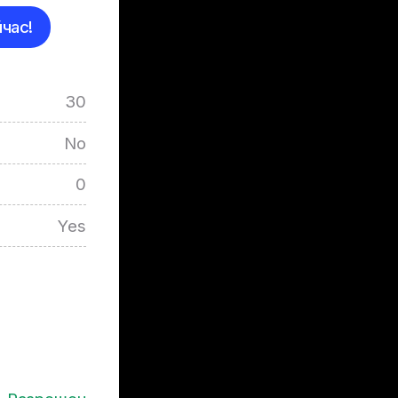
час!
30
No
0
Yes