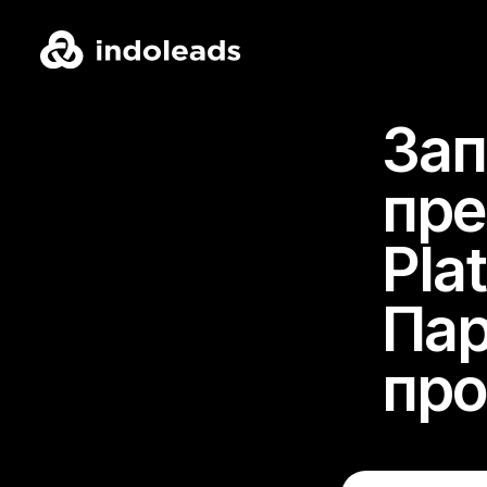
Зап
пре
Pla
Пар
пр