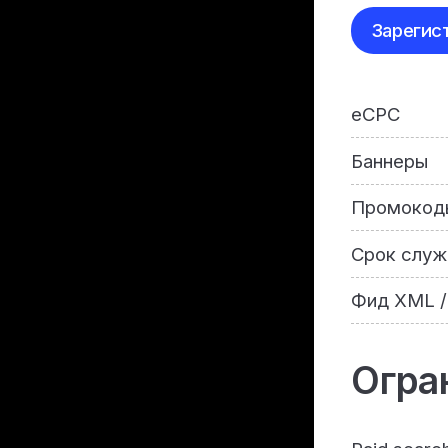
Зарегис
eCPC
Баннеры
Промокод
Срок служ
Фид XML /
Огра