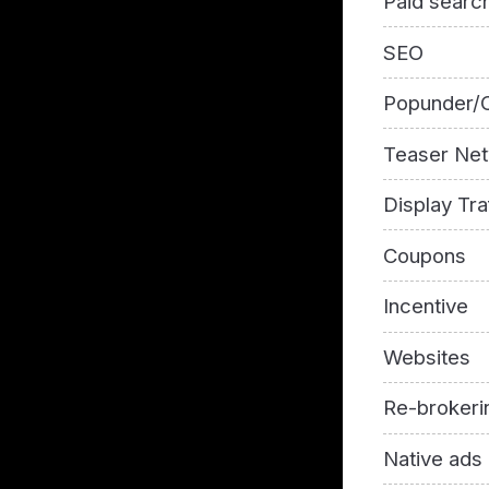
Paid searc
SEO
Popunder/C
Teaser Ne
Display Tra
Coupons
Incentive
Websites
Re-brokeri
Native ads