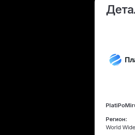
Дета
PlatiPoMir
Регион:
World Wid