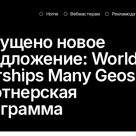
Home
Вебмастерам
Рекламода
ущено новое
едложение:
World
ships
Many Geos
тнерская
ограмма