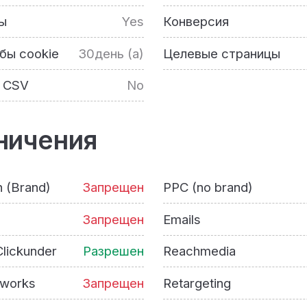
ы
Yes
Конверсия
бы cookie
30день (а)
Целевые страницы
 CSV
No
ничения
h (Brand)
Запрещен
PPC (no brand)
Запрещен
Emails
lickunder
Разрешен
Reachmedia
tworks
Запрещен
Retargeting