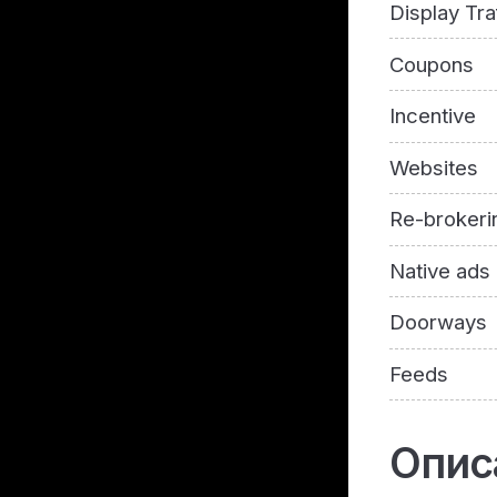
Display Tra
Coupons
Incentive
Websites
Re-brokeri
Native ads
Doorways
Feeds
Опис