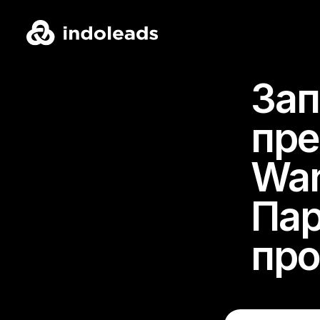
Зап
пр
War
Пар
пр