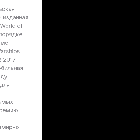
ьская
и изданная
World of
 порядке
име
arships
в 2017
обильная
оду
 для
самых
премию
семирно