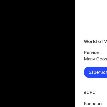
World of 
Регион:
Many Geo
Зарегис
eCPC
Баннеры