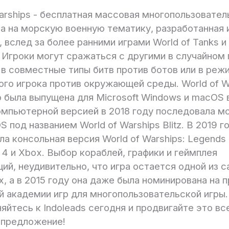
Warships - бесплатная массовая многопользовател
ра на морскую военную тематику, разработанная 
 вслед за более ранними играми World of Tanks и 
. Игроки могут сражаться с другими в случайном
 в совместные типы битв против ботов или в реж
ого игрока против окружающей среды. World of W
о была выпущена для Microsoft Windows и macOS 
компьютерной версией в 2018 году последовала м
OS под названием World of Warships Blitz. В 2019 г
а консольная версия World of Warships: Legends
n 4 и Xbox. Выбор кораблей, графики и геймплея
ий, неудивительно, что игра остается одной из 
х, а в 2015 году она даже была номинирована на 
й академии игр для многопользовательской игры.
яйтесь к Indoleads сегодня и продвигайте это в
 предложение!