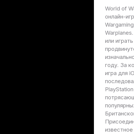
World of 
онлайн-иг
Wargaming,
Warplanes
или играть
продвинут
изначальн
году. За 
игра для i
последовал
PlayStatio
потрясающ
популярны
Британско
Присоедин
известное