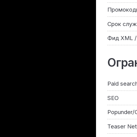
Промокод
Срок служ
Фид XML /
Огра
Paid searc
SEO
Popunder/C
Teaser Ne