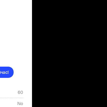
час!
60
No