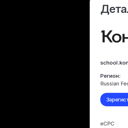
Дета
school.kon
Регион:
Russian Fe
Зарегис
eCPC