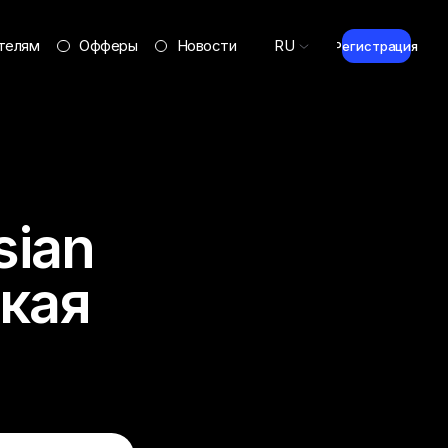
телям
Офферы
Новости
RU
Регистрация
sian
ская