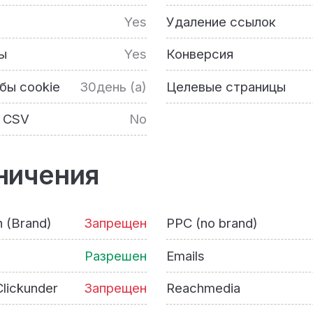
Yes
Удаление ссылок
ы
Yes
Конверсия
бы cookie
30день (а)
Целевые страницы
 CSV
No
ничения
h (Brand)
Запрещен
PPC (no brand)
Разрешен
Emails
lickunder
Запрещен
Reachmedia