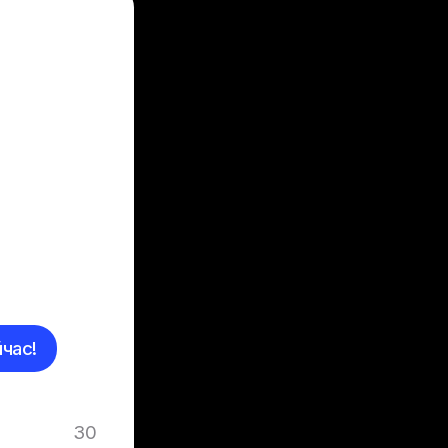
час!
30