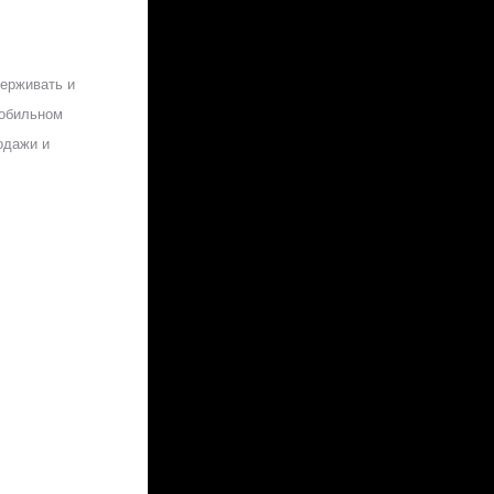
ерживать и
мобильном
родажи и