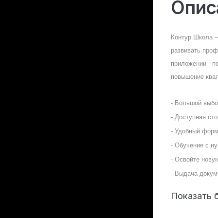
Опис
Контур.Школа —
развивать проф
приложении - по
повышение ква
- Большой выбо
- Доступная ст
- Удобный форм
- Обучение с ну
- Освойте нову
- Выдача докум
Показать 