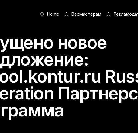
Home
Вебмастерам
Рекламода
ущено новое
дложение:
ool.kontur.ru
Rus
eration Партнер
ограмма