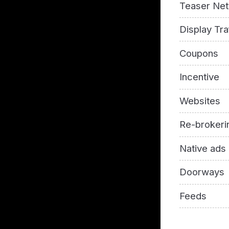
Teaser Ne
Display Tra
Coupons
Incentive
Websites
Re-brokeri
Native ads
Doorways
Feeds