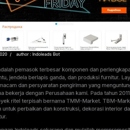
2020
author : Indoleads Bot
alah pemasok terbesar komponen dan perlengkapan
ntu, jendela berlapis ganda, dan produksi furnitur. La
i macam dan persyaratan pengiriman yang menguntun
a bekerja dengan Perusahaan kami. Pada tahun 2011
yek ritel terpisah bernama TMM-Market. TBM-Marke
untuk perbaikan dan konstruksi, dekorasi interior da
ur.
engan Indoleads sekarang dan mulailah mempromosi