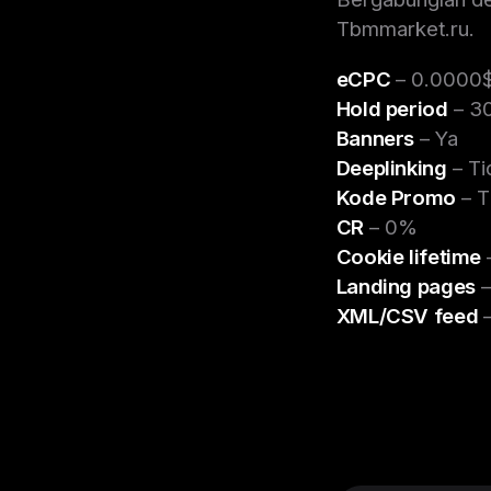
Tbmmarket.ru.
eCPC
– 0.0000
Hold period
– 30
Banners
– Ya
Deeplinking
– Ti
Kode Promo
– T
CR
– 0%
Cookie lifetime
–
Landing pages
–
XML/CSV feed
–