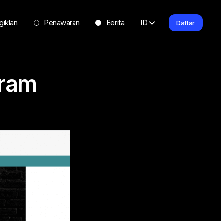
giklan
Penawaran
Berita
ID
Daftar
gram