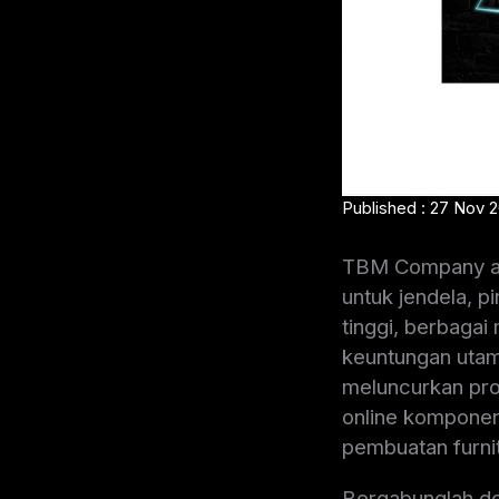
Published : 27 Nov 
TBM Company ad
untuk jendela, pi
tinggi, berbaga
keuntungan utam
meluncurkan pro
online komponen 
pembuatan furnit
Bergabunglah d