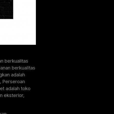
 berkualitas
yanan berkualitas
gkan adalah
, Perseroan
t adalah toko
n eksterior,
kan