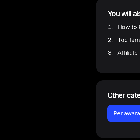
You will a
How to P
Top ferr
Affiliat
Other cat
Penawaran