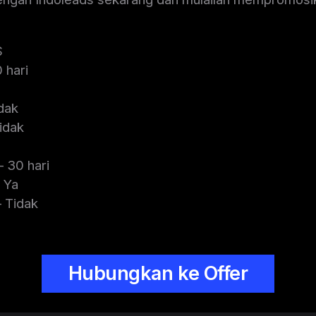
$
 hari
dak
idak
 30 hari
 Ya
 Tidak
Hubungkan ke Offer