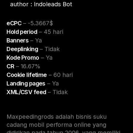
author : Indoleads Bot
eCPC
– -5.3667$
Hold period
– 45 hari
Banners
– Ya
Deeplinking
– Tidak
Kode Promo
– Ya
CR
– 16.67%
Cookie lifetime
– 60 hari
Landing pages
– Ya
XML/CSV feed
– Tidak
Maxpeedingrods adalah bisnis suku
cadang mobil performa online yang
didirikan pada tahun 2006, yang memiliki