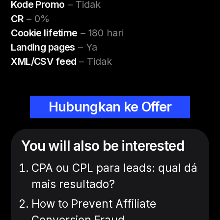
Kode Promo
– Tidak
CR
– 0%
Cookie lifetime
– 180 hari
Landing pages
– Ya
XML/CSV feed
– Tidak
Hubungkan ke Offer
You will also be interested
CPA ou CPL para leads: qual dá
mais resultado?
How to Prevent Affiliate
Conversion Fraud