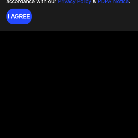
accordance with our
Privacy Policy
&
PDPA Notice
.
I AGREE