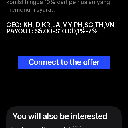
komisi hingga 10% dari penjualan yang
memenuhi syarat.
GEO:
KH,ID,KR,LA,MY,PH,SG,TH,VN
PAYOUT:
$5.00-$10.00,1%-7%
Connect to the offer
You will also be interested