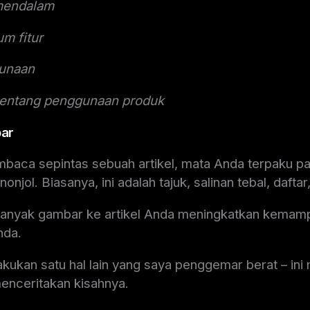
mendalam
m fitur
unaan
 tentang penggunaan produk
ar
baca sepintas sebuah artikel, mata Anda terpaku pa
njol. Biasanya, ini adalah tajuk, salinan tebal, dafta
nyak gambar ke artikel Anda meningkatkan kema
nda.
akukan satu hal lain yang saya penggemar berat – in
menceritakan kisahnya.