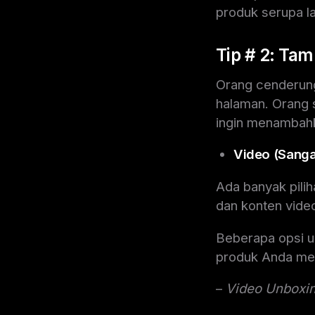
produk serupa l
Tip # 2: Tam
Orang cenderung
halaman. Orang 
ingin menambahka
Video (Sanga
Ada banyak pilih
dan konten video 
Beberapa opsi u
produk Anda meli
–
Video Unboxi