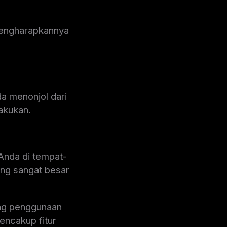
 mengharapkannya
a menonjol dari
akukan.
Anda di tempat-
ang sangat besar
ang penggunaan
mencakup fitur