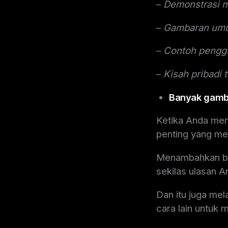
–
Demonstrasi 
–
Gambaran umu
–
Contoh pengg
–
Kisah pribadi
Banyak gamb
Ketika Anda mem
penting yang meno
Menambahkan ba
sekilas ulasan A
Dan itu juga mel
cara lain untuk 