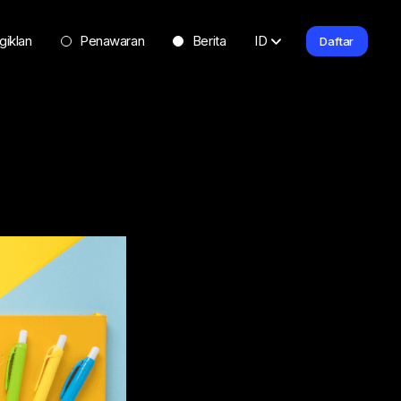
giklan
Penawaran
Berita
ID
Daftar
a