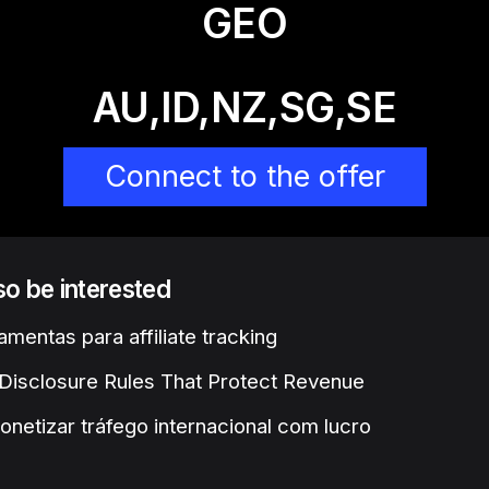
GEO
AU,ID,NZ,SG,SE
Connect to the offer
lso be interested
amentas para affiliate tracking
e Disclosure Rules That Protect Revenue
etizar tráfego internacional com lucro