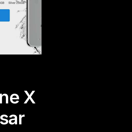
one X
sar