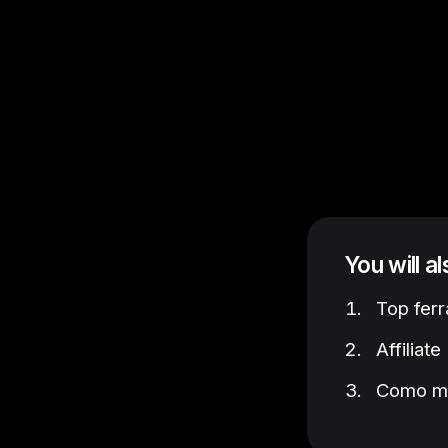
You will a
Top ferr
Affiliat
Como mon