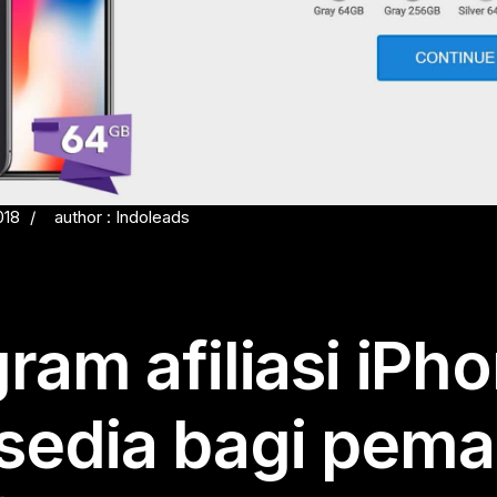
018
author : Indoleads
ram afiliasi iPh
rsedia bagi pema