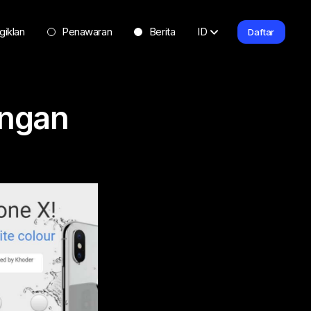
giklan
Penawaran
Berita
ID
Daftar
engan