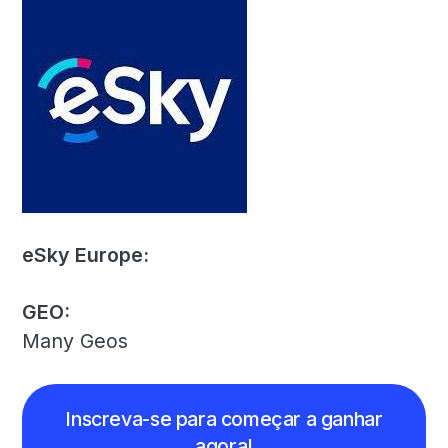
eSky Europe:
GEO:
Many Geos
Inscreva-se para começar a ganhar
agora!