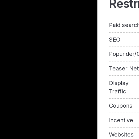
Restr
Paid searc
SEO
Popunder/C
Teaser Ne
Display
Traffic
Coupons
Incentive
Websites