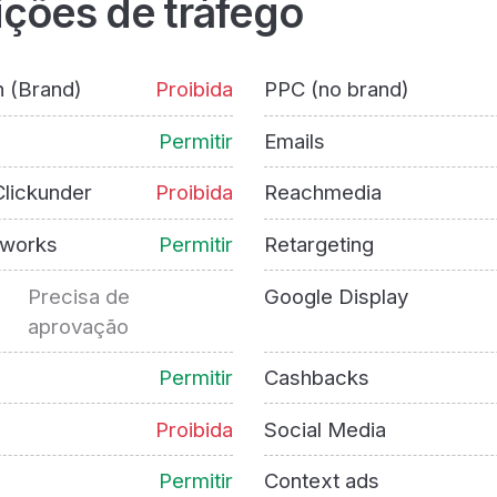
ições de tráfego
h (Brand)
Proibida
PPC (no brand)
Permitir
Emails
lickunder
Proibida
Reachmedia
tworks
Permitir
Retargeting
Precisa de
Google Display
aprovação
Permitir
Cashbacks
Proibida
Social Media
Permitir
Context ads