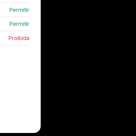
Permitir
Permitir
Proibida