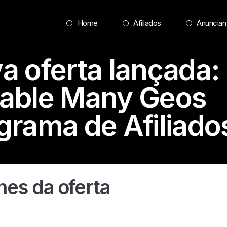
Home
Afiliados
Anuncian
a oferta lançada:
able
Many Geos
grama de Afiliado
hes da oferta