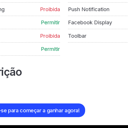
ng
Proibida
Push Notification
Permitir
Facebook Display
Proibida
Toolbar
Permitir
ição
-se para começar a ganhar agora!