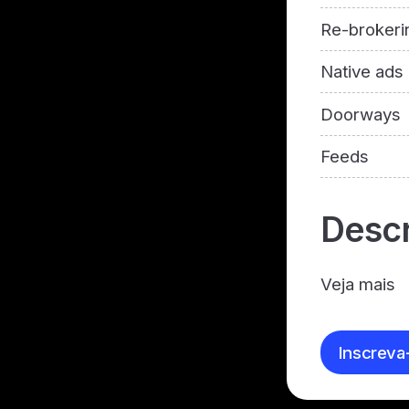
Re-brokeri
Native ads
Doorways
Feeds
Descr
Veja mais
Inscreva