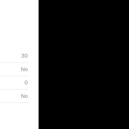
30
No
0
No