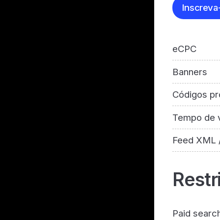
Inscreva
eCPC
Banners
Códigos pr
Tempo de v
Feed XML 
Restr
Paid searc