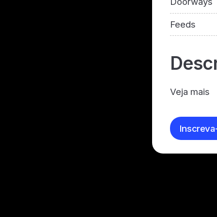
Doorways
Feeds
Descr
Veja mais
Inscreva