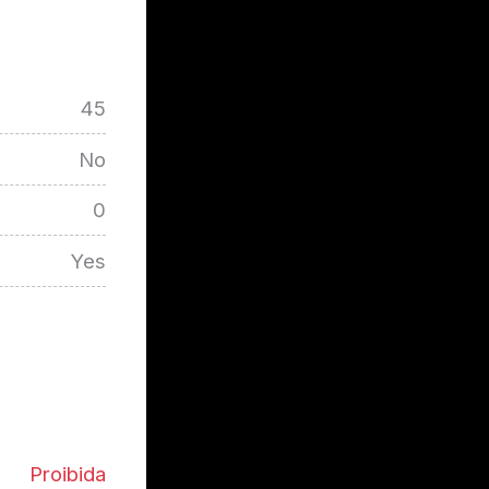
45
No
0
Yes
Proibida