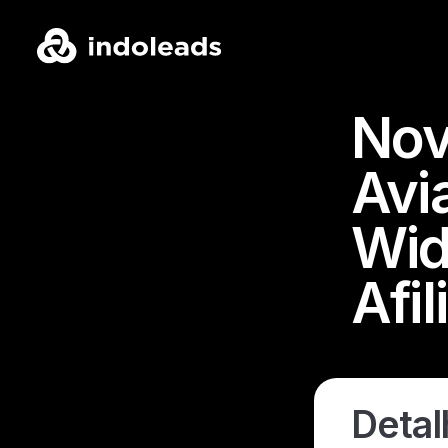
Nov
Avi
Wid
Afi
Detal