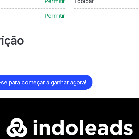
Permitir
Toolbar
Permitir
ição
-se para começar a ganhar agora!