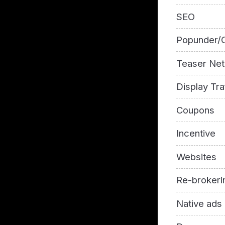
SEO
Popunder/C
Teaser Ne
Display Tra
Coupons
Incentive
Websites
Re-brokeri
Native ads