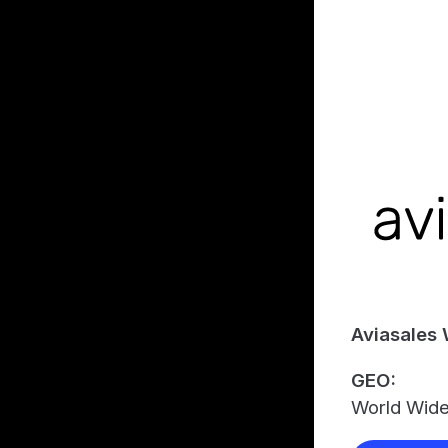
Aviasales
GEO:
World Wid