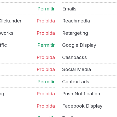
Permitir
Emails
lickunder
Proibida
Reachmedia
tworks
Proibida
Retargeting
ffic
Permitir
Google Display
Proibida
Cashbacks
Proibida
Social Media
Permitir
Context ads
ng
Proibida
Push Notification
Proibida
Facebook Display