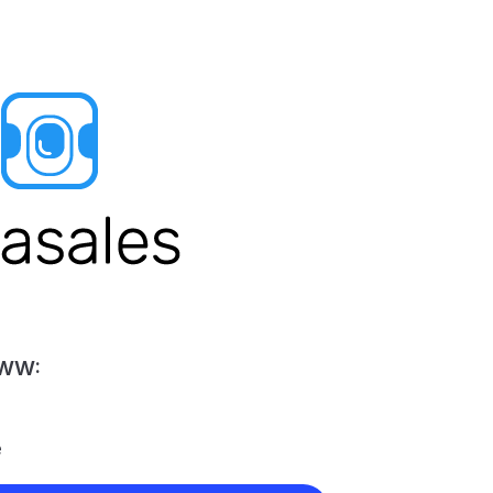
 WW:
e