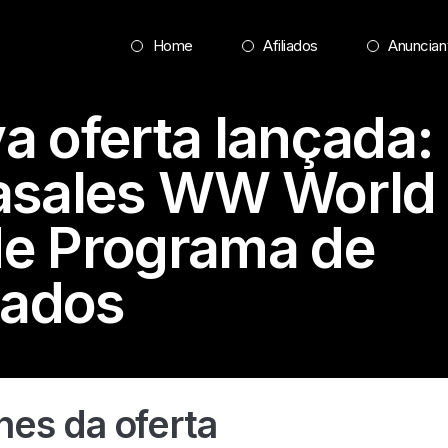
Home
Afiliados
Anuncian
a oferta lançada:
asales WW
World
e Programa de
liados
hes da oferta