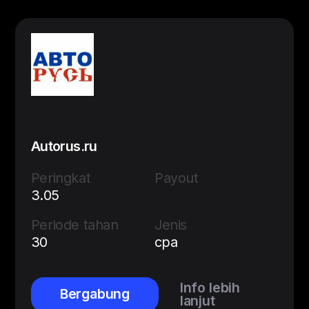
Autorus.ru
Peringkat
Payout
3.05
Periode tahan
Jenis
30
cpa
Info lebih
Bergabung
lanjut