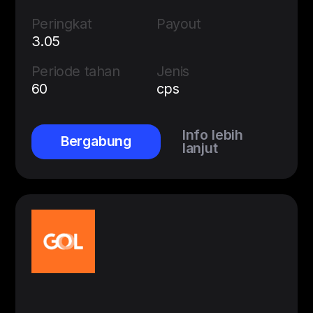
Peringkat
Payout
3.05
Periode tahan
Jenis
60
cps
Info lebih
Bergabung
lanjut