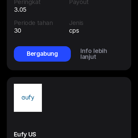
Peringkat
Payout
3.05
Periode tahan
Jenis
30
cps
Info lebih
Bergabung
lanjut
Eufy US