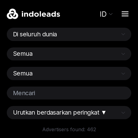
ID
Advertisers found: 462