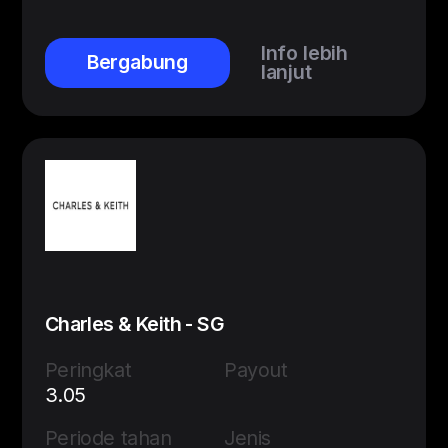
Info lebih
Bergabung
lanjut
Charles & Keith - SG
Peringkat
Payout
3.05
Periode tahan
Jenis