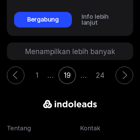
Info lebih
Bergabung
lanjut
Menampilkan lebih banyak
1
...
19
...
24
Tentang
Kontak