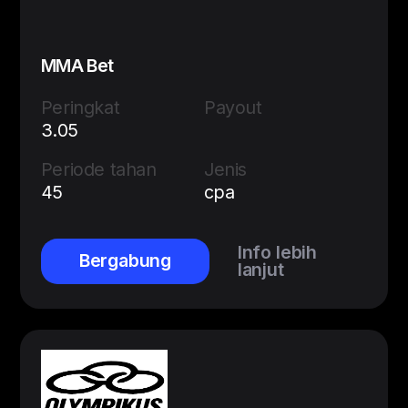
MMA Bet
Peringkat
Payout
3.05
Periode tahan
Jenis
45
cpa
Info lebih
Bergabung
lanjut