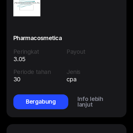
Pharmacosmetica
Peringkat
Payout
3.05
Periode tahan
Jenis
30
cpa
Info lebih
Bergabung
lanjut