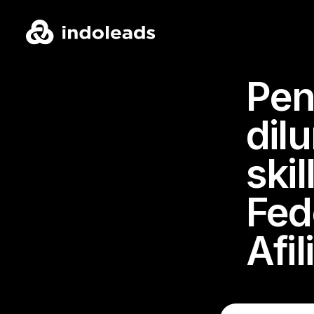
Pen
dil
skil
Fed
Afil