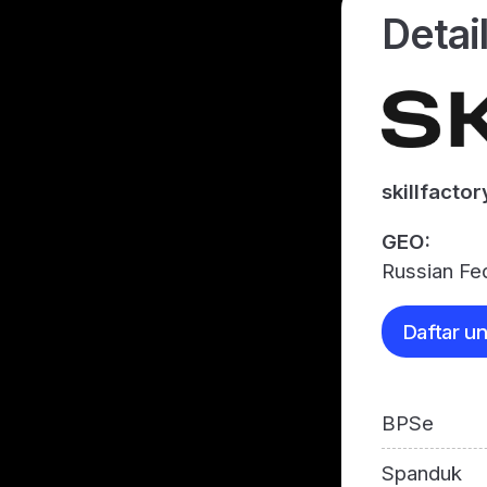
Detai
skillfactor
GEO:
Russian Fe
Daftar u
BPSe
Spanduk