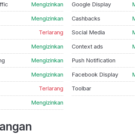
ffic
Mengizinkan
Google Display
M
Mengizinkan
Cashbacks
M
Terlarang
Social Media
M
Mengizinkan
Context ads
M
ng
Mengizinkan
Push Notification
Mengizinkan
Facebook Display
M
Terlarang
Toolbar
Mengizinkan
rangan