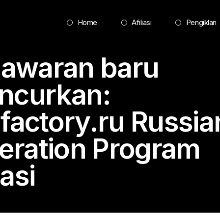
Home
Afiliasi
Pengiklan
awaran baru
uncurkan:
lfactory.ru
Russia
eration Program
iasi