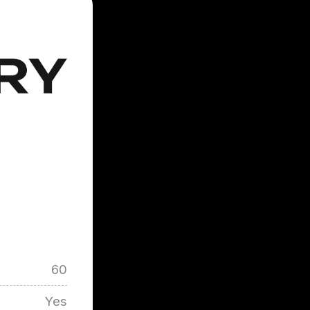
60
Yes