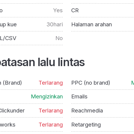
o
Yes
CR
up kue
30hari
Halaman arahan
L/CSV
No
tasan lalu lintas
h (Brand)
Terlarang
PPC (no brand)
M
Mengizinkan
Emails
lickunder
Terlarang
Reachmedia
tworks
Terlarang
Retargeting