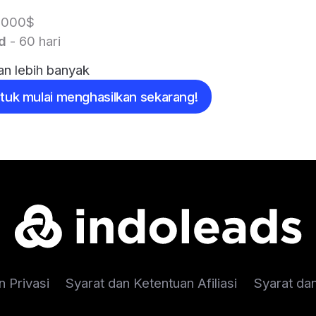
0000$
d
- 60 hari
n lebih banyak
ntuk mulai menghasilkan sekarang!
n Privasi
Syarat dan Ketentuan Afiliasi
Syarat da