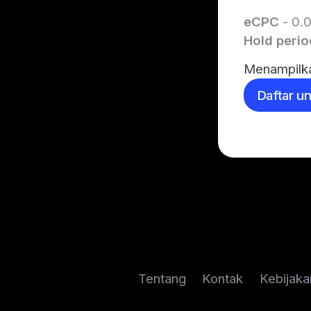
eCPC
- 0.
Hold perio
Menampilka
Daftar u
Tentang
Kontak
Kebijaka