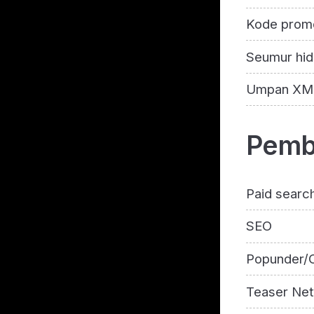
Kode prom
Seumur hid
Umpan XM
Pemba
Paid searc
SEO
Popunder/C
Teaser Ne