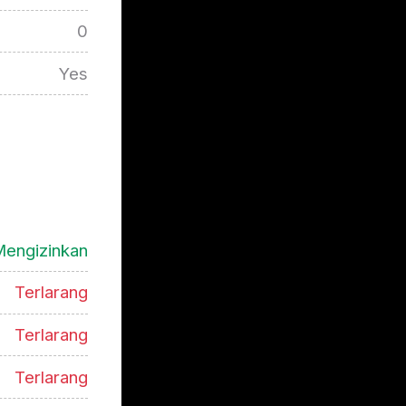
0
Yes
engizinkan
Terlarang
Terlarang
Terlarang