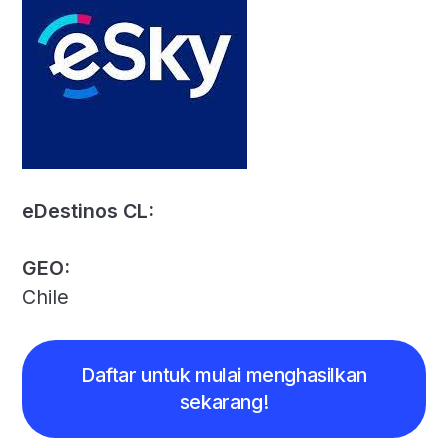
eDestinos CL:
GEO:
Chile
Daftar untuk mulai menghasilkan
sekarang!