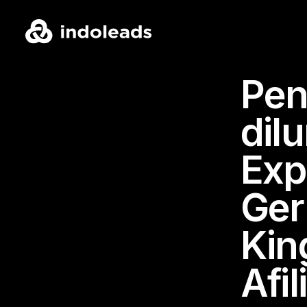
Pen
dil
Exp
Ger
Kin
Afil