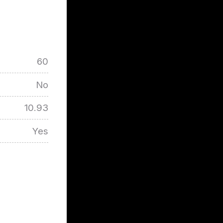
60
No
10.93
Yes