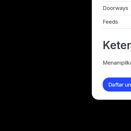
Doorways
Feeds
Kete
Menampilka
Daftar u