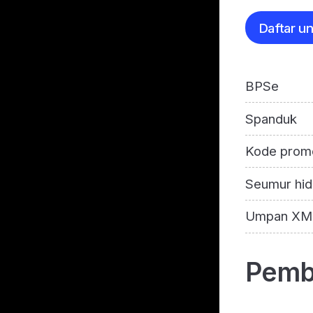
Daftar u
BPSe
Spanduk
Kode prom
Seumur hid
Umpan XM
Pemba