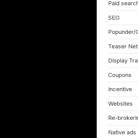
Paid searc
SEO
Popunder/C
Teaser Ne
Display Tra
Coupons
Incentive
Websites
Re-brokeri
Native ads