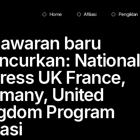
Home
Afiliasi
Pengiklan
awaran baru
uncurkan:
Nationa
ress UK
France,
many, United
gdom Program
iasi