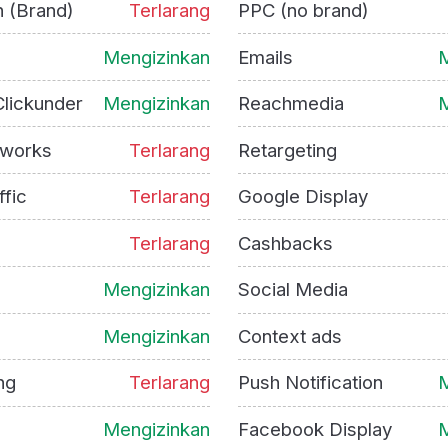
h (Brand)
Terlarang
PPC (no brand)
Mengizinkan
Emails
M
lickunder
Mengizinkan
Reachmedia
M
tworks
Terlarang
Retargeting
ffic
Terlarang
Google Display
Terlarang
Cashbacks
Mengizinkan
Social Media
Mengizinkan
Context ads
ng
Terlarang
Push Notification
M
Mengizinkan
Facebook Display
M