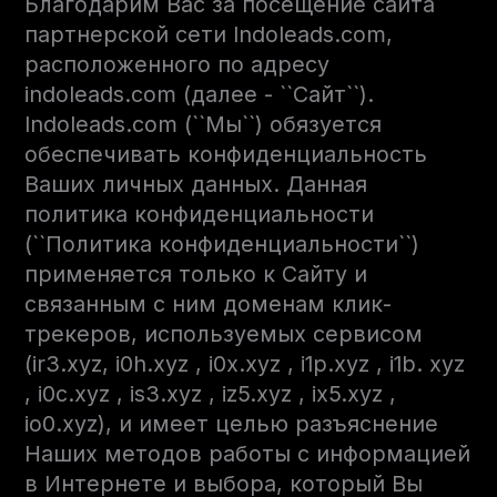
Благодарим Вас за посещение сайта
партнерской сети Indoleads.com,
расположенного по адресу
indoleads.com (далее - ``Сайт``).
Indoleads.com (``Мы``) обязуется
обеспечивать конфиденциальность
Ваших личных данных. Данная
политика конфиденциальности
(``Политика конфиденциальности``)
применяется только к Сайту и
связанным с ним доменам клик-
трекеров, используемых сервисом
(ir3.xyz, i0h.xyz , i0x.xyz , i1p.xyz , i1b. xyz
, i0c.xyz , is3.xyz , iz5.xyz , ix5.xyz ,
io0.xyz), и имеет целью разъяснение
Наших методов работы с информацией
в Интернете и выбора, который Вы