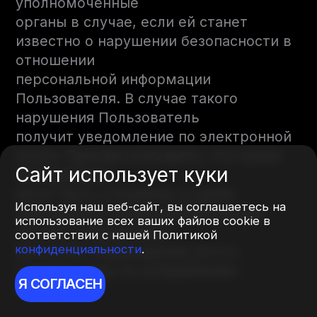
уполномоченные
органы в случае, если ей станет
известно о нарушении безопасности в
отношении
персональной информации
Пользователя. В случае такого
нарушения Пользователь
получит уведомление по электронной
почте. Просим учитывать, что сроки
Сайт использует куки
направления
могут быть отложены, в целях
Используя наш веб-сайт, вы соглашаетесь на
обращения в правоохранительные
использование всех ваших файлов cookie в
органы, определения
соответствии с нашей Политикой
конфиденциальности
.
масштаба повреждения сети и
принятия мер по исправлению
Я СОГЛАСЕН
ситуации.