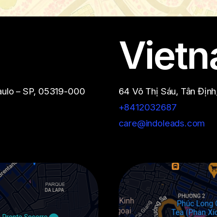
Viet
Paulo – SP, 05319-000
64 Võ Thị Sáu, Tân Định
+8412032687
care@indoleads.com