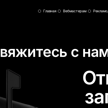
Главная
Вебмастерам
Рекламо
вяжитесь с на
От
за