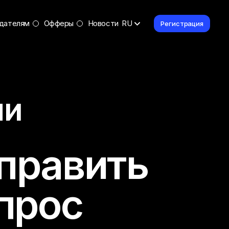
дателям
Офферы
Новости
RU
Регистрация
ми
править
прос