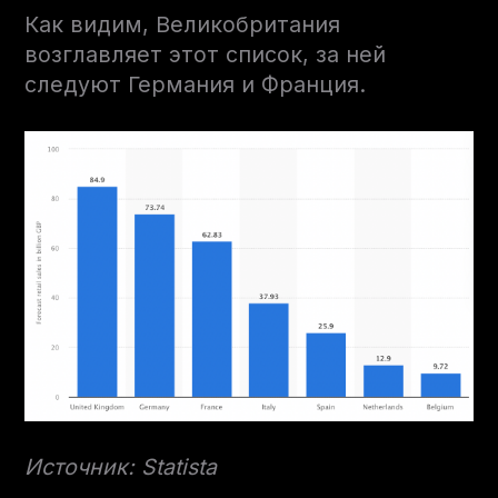
Как видим, Великобритания
возглавляет этот список, за ней
следуют Германия и Франция.
Источник: Statista