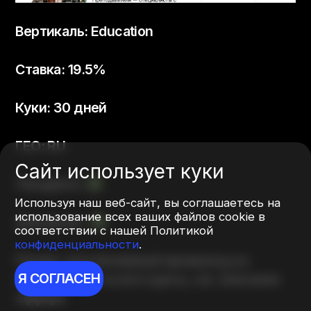
Вертикаль: Education
Cтавка: 19.5%
Куки: 30 дней
ГЕО: RU
Сайт использует куки
Лендинги:
Используя наш веб-сайт, вы соглашаетесь на
использование всех ваших файлов cookie в
Диплинки:
соответствии с нашей Политикой
конфиденциальности
.
Промо: эксклюзивный промокод на
Я СОГЛАСЕН
скидку -17% на все курсы, см. описание
оффера