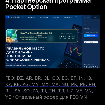
4. Партнерская программа
Pocket Option
ГЕО:
DZ, AR, BR, CL, CO, EG, ET, IN, IQ,
KZ, KE, KG, MY, MX, MA, NG, PK, PE, PH,
RU, SA, SO, ZA, TJ, TH, TR, UZ, VE, VN,
YE
; Отдельный оффер для ГЕО
VN