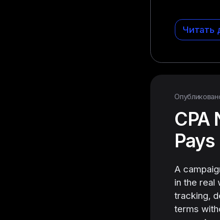
Читать 
Опубликовано 
CPA N
Pays 
A campaign
in the rea
tracking, 
terms witho