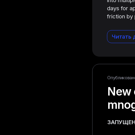
days for ap
friction b
Читать 
Опубликовано
New 
mnog
ЗАПУЩЕН