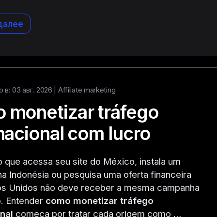
далее
в: 03 авг. 2026 |
Affiliate marketing
 monetizar tráfego
nacional com lucro
 que acessa seu site do México, instala um
 na Indonésia ou pesquisa uma oferta financeira
os Unidos não deve receber a mesma campanha
o. Entender
como monetizar tráfego
nal
começa por tratar cada origem como …