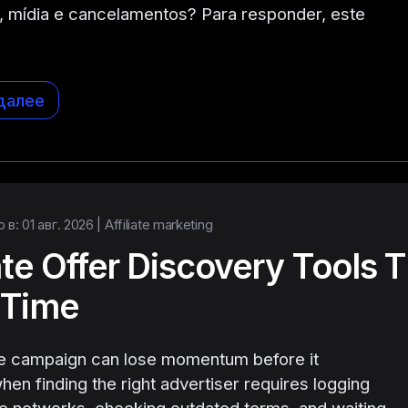
 mídia e cancelamentos? Para responder, este
далее
в: 01 авг. 2026 |
Affiliate marketing
iate Offer Discovery Tools 
 Time
le campaign can lose momentum before it
hen finding the right advertiser requires logging
ple networks, checking outdated terms, and waiting