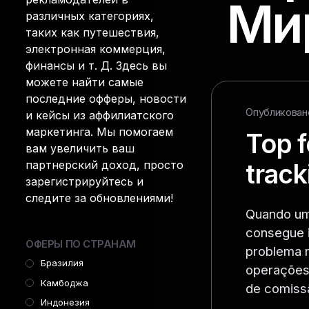
Ми
различных категориях,
таких как путешествия,
электронная коммерция,
финансы и т. Д. Здесь вы
можете найти самые
последние офферы, новости
Опубликовано 
и кейсы из аффилиатского
маркетинга. Мы помогаем
Top f
вам увеличить ваш
партнерский доход, просто
track
зарегистрируйтесь и
следите за обновлениями!
Quando um
consegue i
ОФЕРЫ ПО СТРАНАМ
problema n
Бразилия
operações 
Камбоджа
de comiss
Индонезия