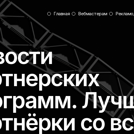
Главная
Вебмастерам
Рекламо
вости
ртнерских
ограмм. Луч
тнёрки со вс