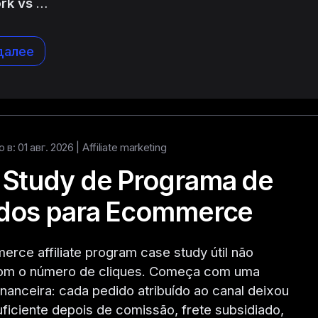
rk vs
…
далее
в: 01 авг. 2026 |
Affiliate marketing
 Study de Programa de
iados para Ecommerce
ce affiliate program case study útil não
m o número de cliques. Começa com uma
inanceira: cada pedido atribuído ao canal deixou
iciente depois de comissão, frete subsidiado,