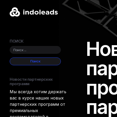
Но
ПОИСК
па
пр
Новости партнерских
программ
Мы всегда хотим держать
пар
вас в курсе наших новых
партнерских программ от
премиальных
рекламодателей в