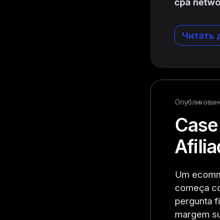
cpa netwo
Читать 
Опубликовано 
Case
Afil
Um ecommer
começa co
pergunta f
margem suf