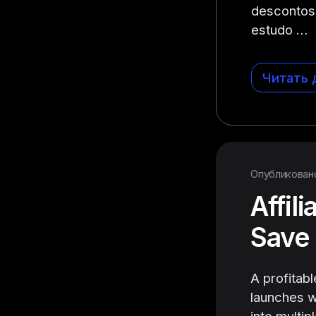
descontos,
estudo …
Читать 
Опубликовано 
Affil
Save
A profitab
launches w
into multi