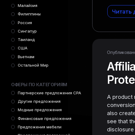
Малайзия
Читать 
Филиппины
Россия
Сингапур
Таиланд
США
Опубликовано 
Вьетнам
Affil
Остальной Мир
Prot
ОФЕРЫ ПО КАТЕГОРИЯМ
Партнерские предложения CPA
A product 
Другие предложения
conversion
Модные предложения
also creat
Финансовые предложения
see that t
Предложения мебели
disclosure