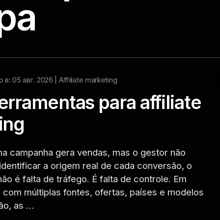
ра
в: 05 авг. 2026 |
Affiliate marketing
erramentas para affiliate
ing
a campanha gera vendas, mas o gestor não
dentificar a origem real de cada conversão, o
ão é falta de tráfego. É falta de controle. Em
com múltiplas fontes, ofertas, países e modelos
ão, as …