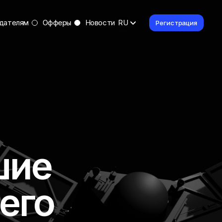
дателям
Офферы
Новости
RU
Регистрация
шие
его